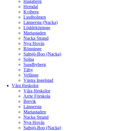
Hagaberg
Hemdal
Kviberg
Lindholmen
Lännersta (Nacka)
Löddeköpinge
Mariastaden
Nacka Strand
Nya Hovås
Rönninge
Saltsjö-Boo (Nacka)
Solna
Sundbyberg
Täby
Vellinge
Västra Ingelstad
Våra förskolor
Våra förskolor
Arrie Förskola
Brevik
Lännersta
Mariastaden
Nacka Strand
Nya Hovås
Saltsjö-Boo (Nacka)