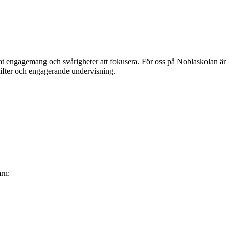
kat engagemang och svårigheter att fokusera. För oss på Noblaskolan är
pgifter och engagerande undervisning.
arn: