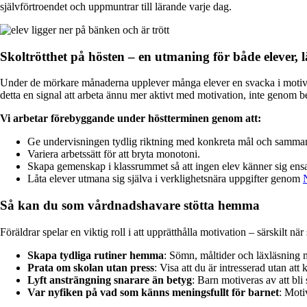
självförtroendet och uppmuntrar till lärande varje dag.
Skoltrötthet på hösten – en utmaning för både elever,
Under de mörkare månaderna upplever många elever en svacka i motivatio
detta en signal att arbeta ännu mer aktivt med motivation, inte genom b
Vi arbetar förebyggande under höstterminen genom att:
Ge undervisningen tydlig riktning med konkreta mål och samma
Variera arbetssätt för att bryta monotoni.
Skapa gemenskap i klassrummet så att ingen elev känner sig ensam
Låta elever utmana sig själva i verklighetsnära uppgifter genom
Så kan du som vårdnadshavare stötta hemma
Föräldrar spelar en viktig roll i att upprätthålla motivation – särskilt nä
Skapa tydliga rutiner hemma
: Sömn, måltider och läxläsning 
Prata om skolan utan press
: Visa att du är intresserad utan att 
Lyft ansträngning snarare än betyg
: Barn motiveras av att bli 
Var nyfiken på vad som känns meningsfullt för barnet
: Moti