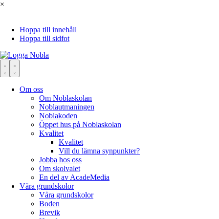
×
Hoppa till innehåll
Hoppa till sidfot
Om oss
Om Noblaskolan
Noblautmaningen
Noblakoden
Öppet hus på Noblaskolan
Kvalitet
Kvalitet
Vill du lämna synpunkter?
Jobba hos oss
Om skolvalet
En del av AcadeMedia
Våra grundskolor
Våra grundskolor
Boden
Brevik