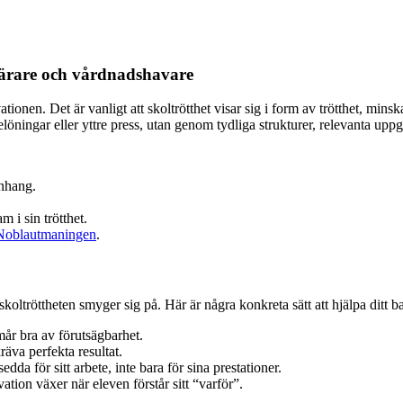
 lärare och vårdnadshavare
nen. Det är vanligt att skoltrötthet visar sig i form av trötthet, mins
elöningar eller yttre press, utan genom tydliga strukturer, relevanta up
nhang.
 i sin trötthet.
Noblautmaningen
.
r skoltröttheten smyger sig på. Här är några konkreta sätt att hjälpa ditt b
mår bra av förutsägbarhet.
kräva perfekta resultat.
sedda för sitt arbete, inte bara för sina prestationer.
vation växer när eleven förstår sitt “varför”.