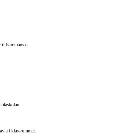
 tillsammans o...
oblaskolan.