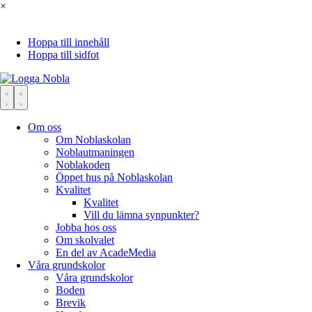
×
Hoppa till innehåll
Hoppa till sidfot
Om oss
Om Noblaskolan
Noblautmaningen
Noblakoden
Öppet hus på Noblaskolan
Kvalitet
Kvalitet
Vill du lämna synpunkter?
Jobba hos oss
Om skolvalet
En del av AcadeMedia
Våra grundskolor
Våra grundskolor
Boden
Brevik