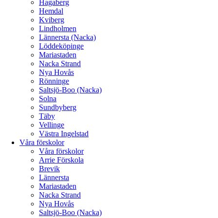
Hagaberg
Hemdal
Kviberg
Lindholmen
Lännersta (Nacka)
Löddeköpinge
Mariastaden
Nacka Strand
Nya Hovås
Rönninge
Saltsjö-Boo (Nacka)
Solna
Sundbyberg
Täby
Vellinge
Västra Ingelstad
Våra förskolor
Våra förskolor
Arrie Förskola
Brevik
Lännersta
Mariastaden
Nacka Strand
Nya Hovås
Saltsjö-Boo (Nacka)