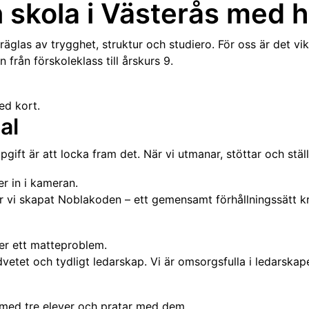
 skola i Västerås med 
äglas av trygghet, struktur och studiero. För oss är det vikt
n från förskoleklass till årskurs 9.
al
ppgift är att locka fram det. När vi utmanar, stöttar och stä
har vi skapat Noblakoden – ett gemensamt förhållningssätt kr
vetet och tydligt ledarskap. Vi är omsorgsfulla i ledarskapet