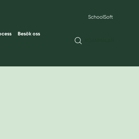
SchoolSoft
ocess
Besök oss
KÖANMÄLAN