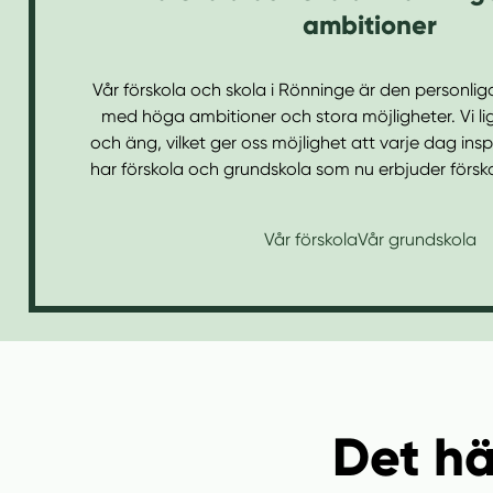
n
i
ambitioner
n
d
e
f
Vår förskola och skola i Rönninge är den personli
h
o
med höga ambitioner och stora möjligheter. Vi li
å
t
och äng, vilket ger oss möjlighet att varje dag insp
l
har förskola och grundskola som nu erbjuder förskole
l
Vår förskola
Vår grundskola
Det hä