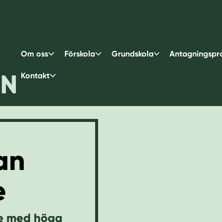
Om oss
Förskola
Grundskola
Antagningspr
Kontakt
an
e
ge med höga