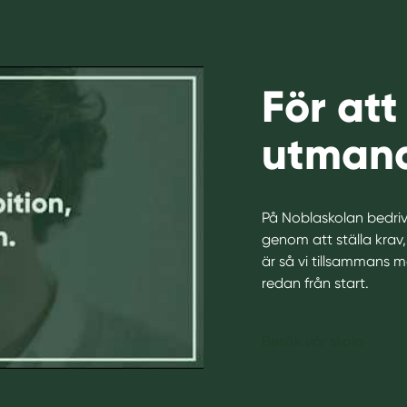
För att
utmana
På Noblaskolan bedrive
o
genom att ställa krav,
är så vi tillsammans 
redan från start.
Besök vår skola