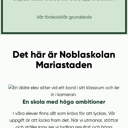
l
l
Vår förskola
Vår grundskola
Det här är Noblaskolan
Mariastaden
En skola med höga ambitioner
I våra elever finns allt som krävs för att lyckas. Vår
uppgift är att locka fram det. När vi utmanar, stöttar
och ställer krav ser vi tydliga resultat och höga