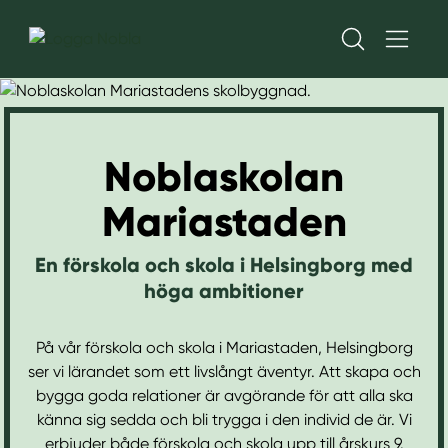
H
H
o
o
p
p
Noblaskolan
p
p
a
a
Mariastaden
t
t
i
i
l
l
En förskola och skola i Helsingborg med
l
l
höga ambitioner
i
s
n
i
På vår förskola och skola i Mariastaden, Helsingborg
n
d
ser vi lärandet som ett livslångt äventyr. Att skapa och
e
f
bygga goda relationer är avgörande för att alla ska
h
o
känna sig sedda och bli trygga i den individ de är. Vi
å
t
erbjuder både förskola och skola upp till årskurs 9.