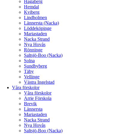
Hagaberg
Hemdal
Kviberg
Lindholmen
Lännersta (Nacka)
Löddeköpinge
Mariastaden
Nacka Strand
Nya Hovås
Rönninge
Saltsjö-Boo (Nacka)
Solna
Sundbyberg
Täby
Vellinge
Västra Ingelstad
Våra förskolor
Våra förskolor
Arrie Förskola
Brevik
Lännersta
Mariastaden
Nacka Strand
Nya Hovås
Saltsjö-Boo (Nacka)