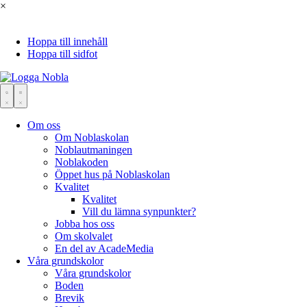
×
Hoppa till innehåll
Hoppa till sidfot
Om oss
Om Noblaskolan
Noblautmaningen
Noblakoden
Öppet hus på Noblaskolan
Kvalitet
Kvalitet
Vill du lämna synpunkter?
Jobba hos oss
Om skolvalet
En del av AcadeMedia
Våra grundskolor
Våra grundskolor
Boden
Brevik