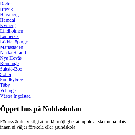
Boden
Brevik
Hagaberg
Hemdal
Kviberg
Lindholmen
Lännersta
Löddeköpinge
Mariastaden
Nacka Strand
Nya Hovås
Rönninge
Saltsjö-Boo
Solna
Sundbyberg
Täby
Vellinge
Västra Ingelstad
Öppet hus på Noblaskolan
För oss är det viktigt att ni får möjlighet att uppleva skolan på plats
innan ni väljer förskola eller grundskola.