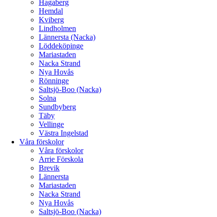
Hagaberg
Hemdal
Kviberg
Lindholmen
Lännersta (Nacka)
Löddeköpinge
Mariastaden
Nacka Strand
Nya Hovås
Rönninge
Saltsjö-Boo (Nacka)
Solna
Sundbyberg
Täby
Vellinge
Västra Ingelstad
Våra förskolor
Våra förskolor
Arrie Förskola
Brevik
Lännersta
Mariastaden
Nacka Strand
Nya Hovås
Saltsjö-Boo (Nacka)