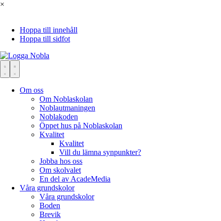
×
Hoppa till innehåll
Hoppa till sidfot
Om oss
Om Noblaskolan
Noblautmaningen
Noblakoden
Öppet hus på Noblaskolan
Kvalitet
Kvalitet
Vill du lämna synpunkter?
Jobba hos oss
Om skolvalet
En del av AcadeMedia
Våra grundskolor
Våra grundskolor
Boden
Brevik