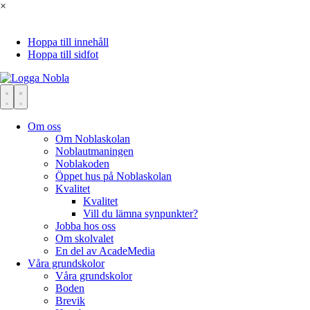
×
Hoppa till innehåll
Hoppa till sidfot
Om oss
Om Noblaskolan
Noblautmaningen
Noblakoden
Öppet hus på Noblaskolan
Kvalitet
Kvalitet
Vill du lämna synpunkter?
Jobba hos oss
Om skolvalet
En del av AcadeMedia
Våra grundskolor
Våra grundskolor
Boden
Brevik