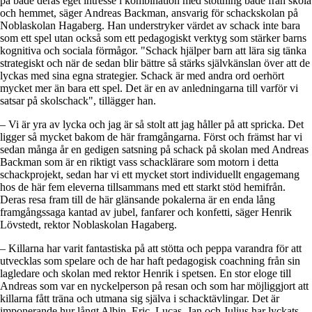
på både deras eget intresse i kombination med stöttning både från skola
och hemmet, säger Andreas Backman, ansvarig för schackskolan på
Noblaskolan Hagaberg. Han understryker värdet av schack inte bara
som ett spel utan också som ett pedagogiskt verktyg som stärker barns
kognitiva och sociala förmågor. "Schack hjälper barn att lära sig tänka
strategiskt och när de sedan blir bättre så stärks självkänslan över att de
lyckas med sina egna strategier. Schack är med andra ord oerhört
mycket mer än bara ett spel. Det är en av anledningarna till varför vi
satsar på skolschack", tillägger han.
– Vi är yra av lycka och jag är så stolt att jag håller på att spricka. Det
ligger så mycket bakom de här framgångarna. Först och främst har vi
sedan många år en gedigen satsning på schack på skolan med Andreas
Backman som är en riktigt vass schacklärare som motorn i detta
schackprojekt, sedan har vi ett mycket stort individuellt engagemang
hos de här fem eleverna tillsammans med ett starkt stöd hemifrån.
Deras resa fram till de här glänsande pokalerna är en enda lång
framgångssaga kantad av jubel, fanfarer och konfetti, säger Henrik
Lövstedt, rektor Noblaskolan Hagaberg.
– Killarna har varit fantastiska på att stötta och peppa varandra för att
utvecklas som spelare och de har haft pedagogisk coachning från sin
lagledare och skolan med rektor Henrik i spetsen. En stor eloge till
Andreas som var en nyckelperson på resan och som har möjliggjort att
killarna fått träna och utmana sig själva i schacktävlingar. Det är
imponerande hur långt Albin, Eric, Lucas, Jan och Julius har lyckats