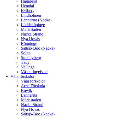
Hagaberg
Hemdal
Kviberg
Lindholmen
Lännersta (Nacka)
Löddeköpinge
Mariastaden
Nacka Strand
Nya Hovås
Rönninge
Saltsjö-Boo (Nacka)
Solna
Sundbyberg
Täby
Vellinge
Västra Ingelstad
Våra förskolor
Våra förskolor
Arrie Förskola
Brevik
Lännersta
Mariastaden
Nacka Strand
Nya Hovås
Saltsjö-Boo (Nacka)