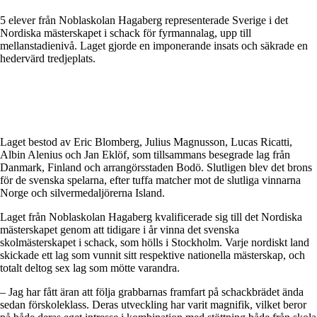
5 elever från Noblaskolan Hagaberg representerade Sverige i det
Nordiska mästerskapet i schack för fyrmannalag, upp till
mellanstadienivå. Laget gjorde en imponerande insats och säkrade en
hedervärd tredjeplats.
Laget bestod av Eric Blomberg, Julius Magnusson, Lucas Ricatti,
Albin Alenius och Jan Eklöf, som tillsammans besegrade lag från
Danmark, Finland och arrangörsstaden Bodö. Slutligen blev det brons
för de svenska spelarna, efter tuffa matcher mot de slutliga vinnarna
Norge och silvermedaljörerna Island.
Laget från Noblaskolan Hagaberg kvalificerade sig till det Nordiska
mästerskapet genom att tidigare i år vinna det svenska
skolmästerskapet i schack, som hölls i Stockholm. Varje nordiskt land
skickade ett lag som vunnit sitt respektive nationella mästerskap, och
totalt deltog sex lag som mötte varandra.
– Jag har fått äran att följa grabbarnas framfart på schackbrädet ända
sedan förskoleklass. Deras utveckling har varit magnifik, vilket beror