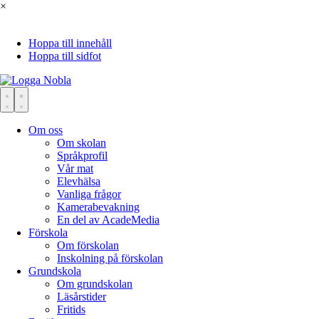
×
Hoppa till innehåll
Hoppa till sidfot
Om oss
Om skolan
Språkprofil
Vår mat
Elevhälsa
Vanliga frågor
Kamerabevakning
En del av AcadeMedia
Förskola
Om förskolan
Inskolning på förskolan
Grundskola
Om grundskolan
Läsårstider
Fritids