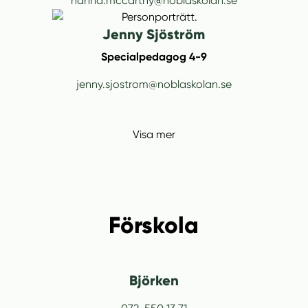
hanna.mccarthy@noblaskolan.se
Jenny Sjöström
Specialpedagog 4-9
jenny.sjostrom@noblaskolan.se
Visa mer
Förskola
Björken