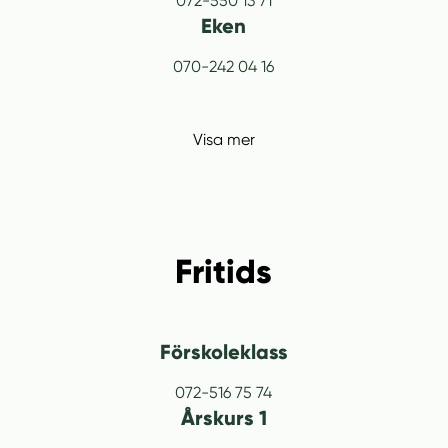
072-550 13 71
Eken
070-242 04 16
Visa mer
Fritids
Förskoleklass
072-516 75 74
Årskurs 1