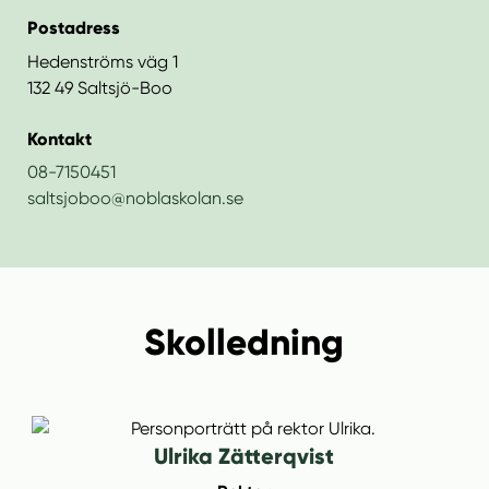
n
i
n
d
Postadress
e
f
Hedenströms väg 1
h
o
132 49 Saltsjö-Boo
å
t
l
Kontakt
l
08-7150451
saltsjoboo@noblaskolan.se
Skolledning
Ulrika Zätterqvist