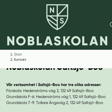
H
H
Start
o
o
Kontakt
Noblaskolan Saltsjö-Boo
p
p
p
p
a
a
t
t
Vår verksamhet i Saltsjö-Boo har tre olika adresser:
i
i
Förskola: Hedenströms väg 3, 132 49 Saltsjö-Boo
l
l
Grundskola F-6: Hedenströms väg 1, 132 49 Saltsjö-Boo
l
l
Grundskola 7-9: Tollare Ängsväg 2, 132 49 Saltsjö-Boo
i
s