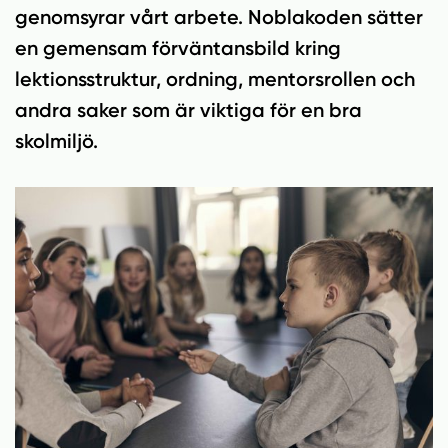
n
i
genomsyrar vårt arbete. Noblakoden sätter
n
d
en gemensam förväntansbild kring
e
f
h
o
lektionsstruktur, ordning, mentorsrollen och
å
t
andra saker som är viktiga för en bra
l
skolmiljö.
l