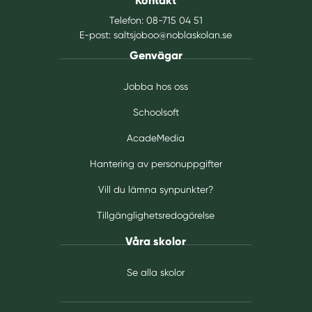
Kontakt
)
Telefon:
08-715 04 51
E-post:
saltsjoboo@noblaskolan.se
Genvägar
Jobba hos oss
Schoolsoft
AcadeMedia
Hantering av personuppgifter
Vill du lämna synpunkter?
Tillgänglighetsredogörelse
Våra skolor
Se alla skolor