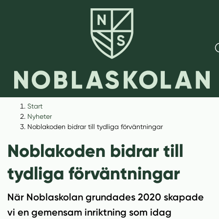
H
H
Start
o
o
Nyheter
p
p
Noblakoden bidrar till tydliga förväntningar
p
p
Noblakoden bidrar till
a
a
t
t
tydliga förväntningar
i
i
l
l
När Noblaskolan grundades 2020 skapade
l
l
i
s
vi en gemensam inriktning som idag