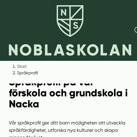
H
H
Start
o
o
Språkprofil
Språkprofil på vår
p
p
p
p
förskola och grundskola i
a
a
Nacka
t
t
i
i
l
l
Vår språkprofil ger ditt barn möjligheten att utveckla
l
l
språkfärdigheter, utforska nya kulturer och skapa
i
s