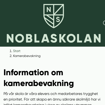
H
H
Start
o
o
Kamerabevakning
p
p
p
p
Information om
a
a
t
t
kamerabevakning
i
i
l
l
På vår skola är våra elevers och medarbetares trygghet
l
l
en prioritet. För att skapa en ännu säkrare skolmiljö har vi
i
s
infört kamerabevakning i vissa av skolans utrymmen.