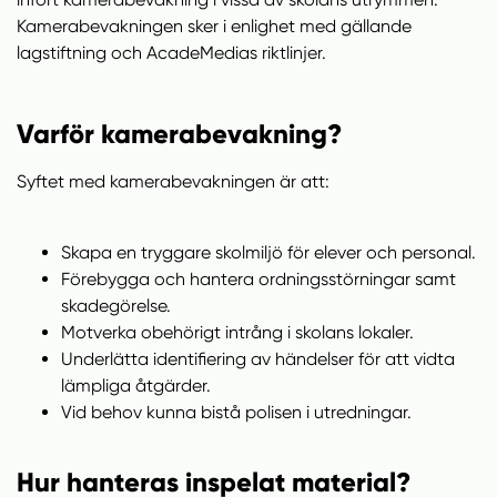
n
i
Kamerabevakningen sker i enlighet med gällande
n
d
lagstiftning och AcadeMedias riktlinjer.
e
f
h
o
å
t
Varför kamerabevakning?
l
l
Syftet med kamerabevakningen är att:
Skapa en tryggare skolmiljö för elever och personal.
Förebygga och hantera ordningsstörningar samt
skadegörelse.
Motverka obehörigt intrång i skolans lokaler.
Underlätta identifiering av händelser för att vidta
lämpliga åtgärder.
Vid behov kunna bistå polisen i utredningar.
Hur hanteras inspelat material?