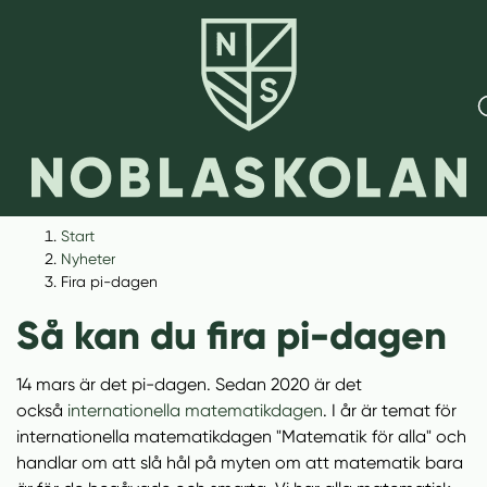
H
H
Start
o
o
Nyheter
p
p
Fira pi-dagen
p
p
Så kan du fira pi-dagen
a
a
t
t
i
i
14 mars är det pi-dagen. Sedan 2020 är det
(
l
l
också
internationella matematikdagen
. I år är temat för
ö
l
l
internationella matematikdagen "Matematik för alla" och
p
i
s
handlar om att slå hål på myten om att matematik bara