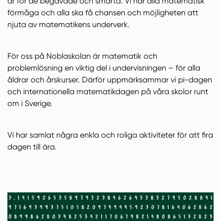
p
n
i
är för de begåvade och smarta. Vi har alla matematisk
n
n
d
förmåga och alla ska få chansen och möjligheten att
a
e
f
njuta av matematikens underverk.
s
h
o
i
å
t
För oss på Noblaskolan är matematik och
n
l
problemlösning en viktig del i undervisningen – för alla
y
l
åldrar och årskurser. Därför uppmärksammar vi pi-dagen
t
och internationella matematikdagen på våra skolor runt
t
om i Sverige.
f
ö
n
Vi har samlat några enkla och roliga aktiviteter för att fira
s
dagen till ära.
t
e
r
)