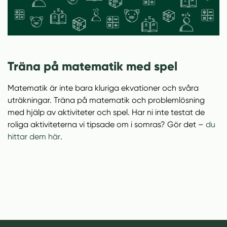
Träna på matematik med spel
Matematik är inte bara kluriga ekvationer och svåra
uträkningar. Träna på matematik och problemlösning
med hjälp av aktiviteter och spel. Har ni inte testat de
roliga aktiviteterna vi tipsade om i somras? Gör det –
du
(
hittar dem här
.
ö
p
p
n
a
s
i