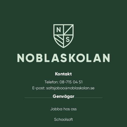
n
y
t
t
f
ö
n
s
t
e
r
Kontakt
)
Telefon:
08-715 04 51
E-post:
saltsjoboo@noblaskolan.se
Genvägar
Jobba hos oss
Schoolsoft