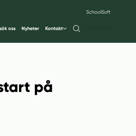
SchoolSoft
sök oss
Nyheter
Kontakt
KÖANMÄLAN
start på