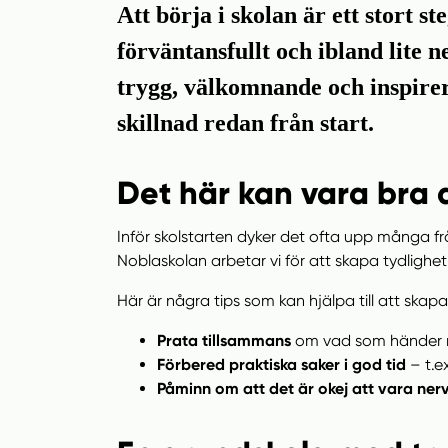
Att börja i skolan är ett stort 
h
o
å
t
förväntansfullt och ibland lite n
l
trygg, välkomnande och inspirera
l
skillnad redan från start.
Det här kan vara bra a
Inför skolstarten dyker det ofta upp många f
Noblaskolan arbetar vi för att skapa tydligh
Här är några tips som kan hjälpa till att skapa
Prata tillsammans
om vad som händer nä
Förbered praktiska saker i god tid
– t.e
Påminn om att det är okej att vara ner