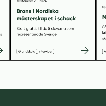
september 20, 2024
ap
Brons i Nordiska
N
mästerskapet i schack
Så
Stort grattis till de 5 eleverna som
kr
rs
representerade Sverige!
sk
Grundskola
Intervjuer
A