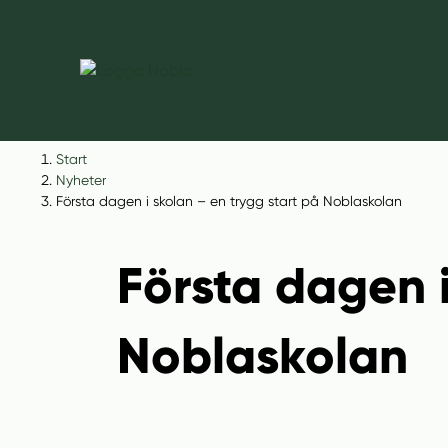
H
H
Start
o
o
Nyheter
p
p
Första dagen i skolan – en trygg start på Noblaskolan
p
p
a
a
Första dagen i
t
t
i
i
l
l
Noblaskolan
l
l
i
s
n
i
n
d
e
f