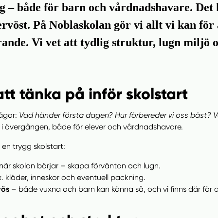
steg – både för barn och vårdnadshavare. De
ervöst. På Noblaskolan gör vi allt vi kan fö
nde. Vi vet att tydlig struktur, lugn miljö
tt tänka på inför skolstart
rågor:
Vad händer första dagen? Hur förbereder vi oss bäst? 
et i övergången, både för elever och vårdnadshavare.
 en trygg skolstart:
r skolan börjar – skapa förväntan och lugn.
x. kläder, inneskor och eventuell packning.
vös
– både vuxna och barn kan känna så, och vi finns där för a