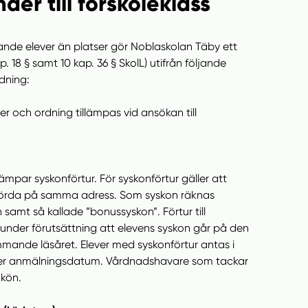
der till förskoleklass
kande elever än platser gör Noblaskolan Täby ett
ap. 18 § samt 10 kap. 36 § SkolL) utifrån följande
dning:
r och ordning tillämpas vid ansökan till
ämpar syskonförtur. För syskonförtur gäller att
förda på samma adress. Som syskon räknas
 samt så kallade ”bonussyskon”. Förtur till
v under förutsättning att elevens syskon går på den
mande läsåret. Elever med syskonförtur antas i
ter anmälningsdatum. Vårdnadshavare som tackar
 kön.