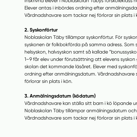
Inskrivna elever i Noblaskolan Täbys förskoleklass har 
Elever antas i inbördes ordning efter anmälningsd
Vårdnadshavare som tackar nej förlorar sin plats i 
2. Syskonförtur
Noblaskolan Täby tillämpar syskonförtur. För syskon
syskonen är folkbokförda på samma adress. Som 
helsyskon, halvsyskon samt så kallade ”bonussyskon”.
1–9 får elev under förutsättning att elevens sysko
skolan det kommande läsåret. Elever med syskonför
ordning efter anmälningsdatum. Vårdnadshavare 
förlorar sin plats i kön.
3. Anmälningsdatum (ködatum)
Vårdnadshavare kan ställa sitt barn i kö löpande u
Noblaskolan Täby tillämpar anmälningsdatum och 
Vårdnadshavare som tackar nej förlorar sin plats i 