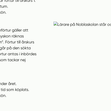
förtur till årskurs 1.
atum.
kön.
förtur gäller att
syskon räknas
 Förtur till årskurs
n går på den sökta
tur antas i inbördes
som tackar nej
nder året.
tid som köplats.
kön.