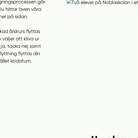
gningsprocessen går
 Du hittar även våra
ner på sidan.
skad årskurs flyttas
v väljer att kliva ur
 ja, tacka nej samt
lyttning flyttas din
ållet ködatum.