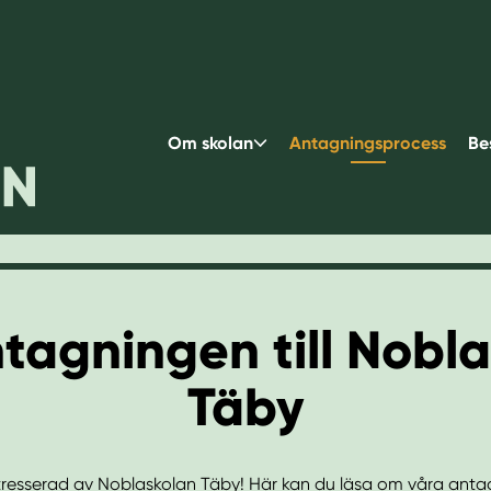
Om skolan
Antagningsprocess
Be
agningen till Nobl
Täby
intresserad av Noblaskolan Täby! Här kan du läsa om våra antag