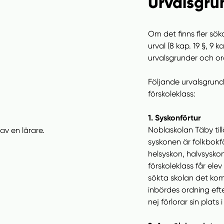
Urvalsgrun
Om det finns fler sö
urval (8 kap. 19 §, 9 k
urvalsgrunder och or
Följande urvalsgrunde
förskoleklass:
1. Syskonförtur
Noblaskolan Täby till
syskonen är folkbok
helsyskon, halvsyskon
förskoleklass får ele
sökta skolan det kom
inbördes ordning ef
nej förlorar sin plats i