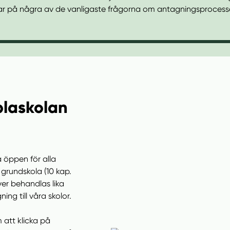
ar på några av de vanligaste frågorna om antagningsprocess
oblaskolan
a öppen för alla
h grundskola (10 kap.
ever behandlas lika
ing till våra skolor.
m att klicka på