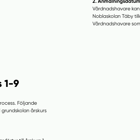
2. Anmälningsdatum
Vårdnadshavare kan s
Noblaskolan Täby ti
Vårdnadshavare som ta
s 1-9
process. Följande
ll grundskolan årskurs