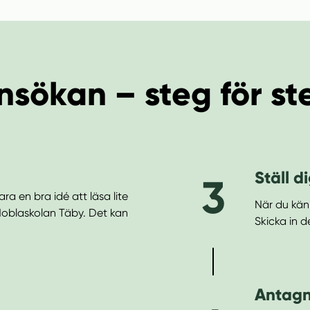
nsökan – steg för st
Ställ di
3
ara en bra idé att läsa lite
När du känn
Noblaskolan Täby. Det kan
Skicka in de
Antagn