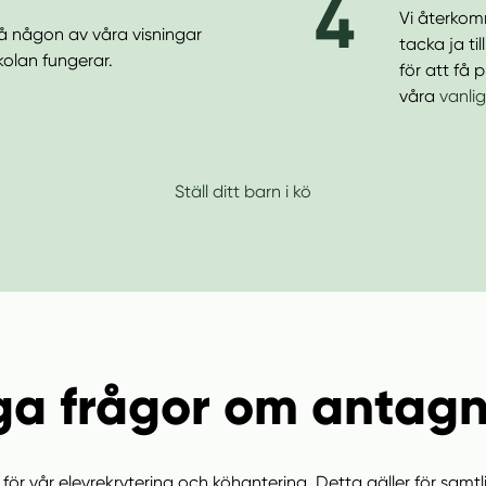
4
Vi återkom
å någon av våra visningar
tacka ja ti
kolan fungerar.
för att få 
våra
vanli
Ställ ditt barn i kö
ga frågor om antag
njer för vår elevrekrytering och köhantering. Detta gäller för samt