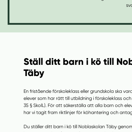
n
i
sv
n
d
e
f
h
o
å
t
l
l
Ställ ditt barn i kö till N
Täby
En fristående förskoleklass eller grundskola ska var
elever som har rätt till utbildning i förskoleklass oc
35 § SkolL). För att säkerställa att alla barn och el
har vi tagit fram riktlinjer för köhantering och antagn
Du ställer ditt barn i kö till Noblaskolan Täby geno