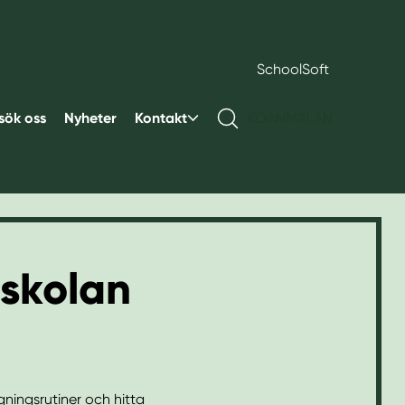
SchoolSoft
sök oss
Nyheter
Kontakt
KÖANMÄLAN
askolan
ningsrutiner och hitta