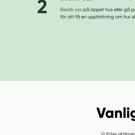
2
Besök oss
på öppet hus eller gå p
för att få en uppfattning om hur s
Vanli
Vi följer riktli