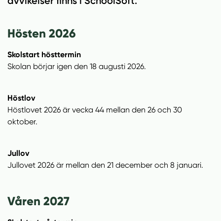
avvikelser finns i SchoolSoft.
n
i
n
d
e
f
Hösten 2026
h
o
å
t
Skolstart hösttermin
l
Skolan börjar igen den 18 augusti 2026.
l
Höstlov
Höstlovet 2026 är vecka 44 mellan den 26 och 30
oktober.
Jullov
Jullovet 2026 är mellan den 21 december och 8 januari.
Våren 2027