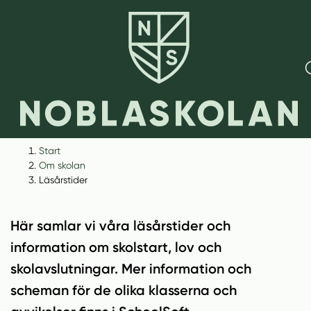
H
H
Start
o
o
Om skolan
p
p
Läsårstider
Läsårstider
p
p
a
a
Här samlar vi våra läsårstider och
t
t
i
i
information om skolstart, lov och
l
l
skolavslutningar. Mer information och
l
l
scheman för de olika klasserna och
i
s