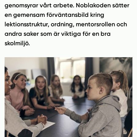
n
i
genomsyrar vårt arbete. Noblakoden sätter
n
d
en gemensam förväntansbild kring
e
f
h
o
lektionsstruktur, ordning, mentorsrollen och
å
t
andra saker som är viktiga för en bra
l
skolmiljö.
l