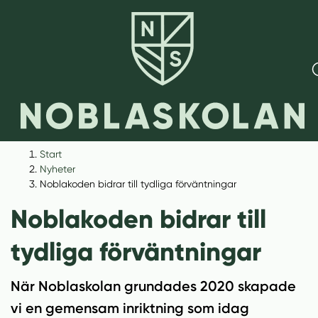
H
H
Start
o
o
Nyheter
p
p
Noblakoden bidrar till tydliga förväntningar
p
p
Noblakoden bidrar till
a
a
t
t
tydliga förväntningar
i
i
l
l
När Noblaskolan grundades 2020 skapade
l
l
i
s
vi en gemensam inriktning som idag