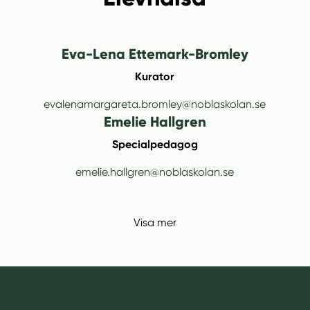
Eva-Lena Ettemark-Bromley
Kurator
evalenamargareta.bromley@noblaskolan.se
Emelie Hallgren
Specialpedagog
emelie.hallgren@noblaskolan.se
Visa mer