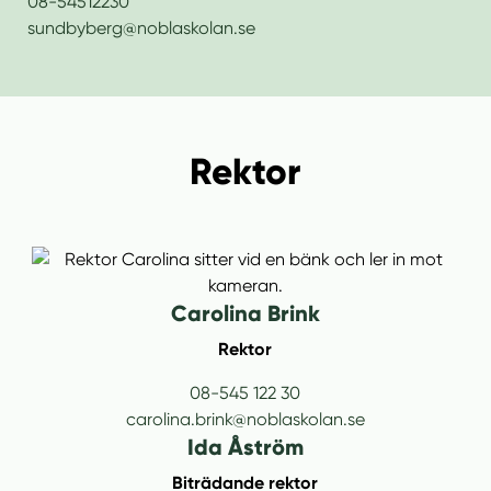
l
08-54512230
l
sundbyberg@noblaskolan.se
Rektor
Carolina Brink
Rektor
08-545 122 30
carolina.brink@noblaskolan.se
Ida Åström
Biträdande rektor