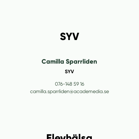
SYV
Camilla Sparrliden
SYV
076-148 59 16
camilla.sparrliden@academedia.se
Elevhälsa