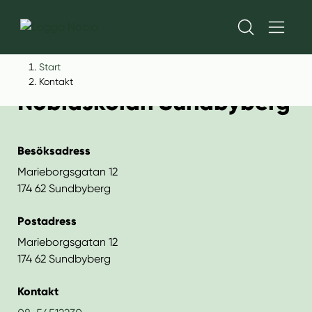
H
H
Start
o
o
Kontakt
Noblaskolan Sundbyberg
p
p
p
p
a
a
t
t
Besöksadress
i
i
Marieborgsgatan 12
l
l
174 62 Sundbyberg
l
l
i
s
Postadress
n
i
Marieborgsgatan 12
n
d
174 62 Sundbyberg
e
f
h
o
Kontakt
å
t