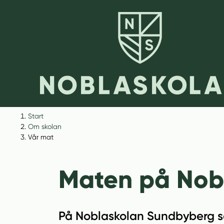
H
H
Start
o
o
Om skolan
p
p
Vår mat
p
p
a
a
Maten på Nob
t
t
i
i
l
l
l
l
På Noblaskolan Sundbyberg sat
i
s