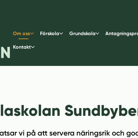
Om oss
Förskola
Grundskola
Antagningspr
Kontakt
laskolan Sundbybe
sar vi på att servera näringsrik och go