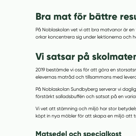
n
i
n
d
Bra mat för bättre res
e
f
h
o
På Noblaskolan vet vi att bra matvanor är en fö
å
t
orkar koncentrera sig under lektionerna och ha
l
l
Vi satsar på skolmate
2019 bestämde vi oss för att göra en storsat
elevernas matråd och tillsammans med lever
På Noblaskolan Sundbyberg serverar vi daglige
förstärkt salladsbuffén och satsat på en varia
Vi vet att stämning och miljö har stor betyde
köpt in nya möbler för att skapa en miljö att
Matsedel och specialkost