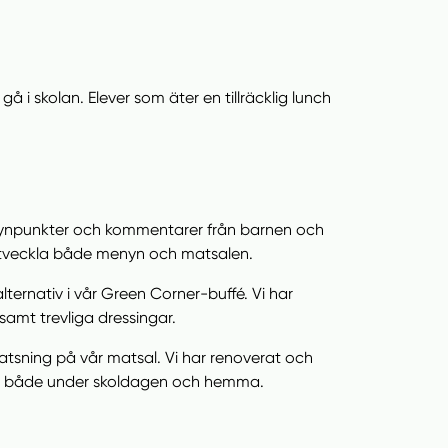
å i skolan. Elever som äter en tillräcklig lunch
n synpunkter och kommentarer från barnen och
utveckla både menyn och matsalen.
ternativ i vår Green Corner-buffé. Vi har
samt trevliga dressingar.
satsning på vår matsal. Vi har renoverat och
ever både under skoldagen och hemma.