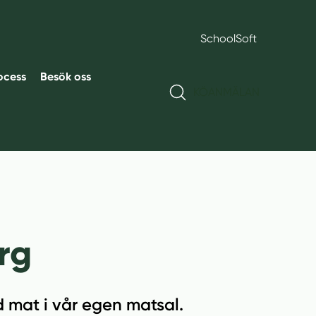
SchoolSoft
ocess
Besök oss
KÖANMÄLAN
rg
d mat i vår egen matsal.