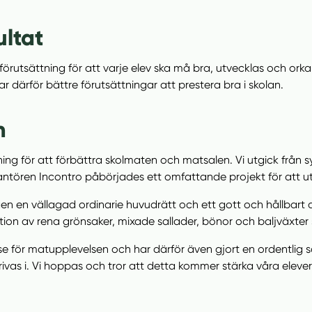
ultat
rutsättning för att varje elev ska må bra, utvecklas och orka g
r därför bättre förutsättningar att prestera bra i skolan.
n
sning för att förbättra skolmaten och matsalen. Vi utgick frå
antören Incontro påbörjades ett omfattande projekt för att 
n en vällagad ordinarie huvudrätt och ett gott och hållbart al
tion av rena grönsaker, mixade sallader, bönor och baljväxter 
lse för matupplevelsen och har därför även gjort en ordentlig 
 trivas i. Vi hoppas och tror att detta kommer stärka våra el