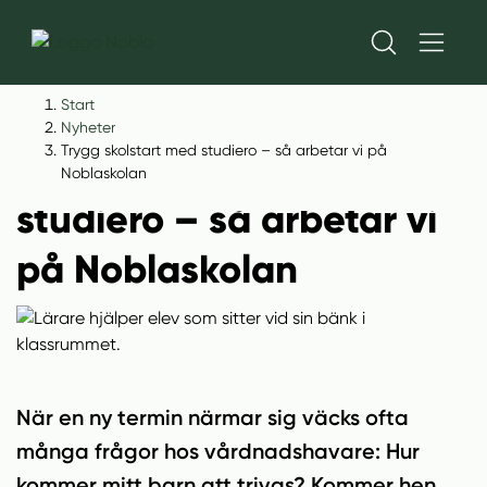
H
H
Start
o
o
Nyheter
p
p
Trygg skolstart med studiero – så arbetar vi på
Trygg skolstart med
p
p
Noblaskolan
a
a
studiero – så arbetar vi
t
t
i
i
på Noblaskolan
l
l
l
l
i
s
n
i
n
d
e
f
När en ny termin närmar sig väcks ofta
h
o
många frågor hos vårdnadshavare: Hur
å
t
kommer mitt barn att trivas? Kommer hen