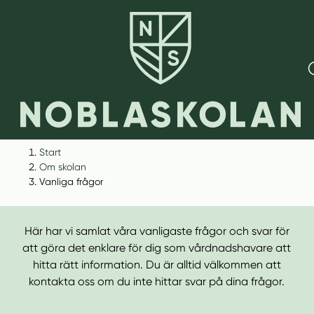
H
H
Start
o
o
Om skolan
Vanliga frågor
p
p
Vanliga frågor
p
p
a
a
Här har vi samlat våra vanligaste frågor och svar för
t
t
att göra det enklare för dig som vårdnadshavare att
i
i
hitta rätt information. Du är alltid välkommen att
l
l
kontakta oss om du inte hittar svar på dina frågor.
l
l
i
s