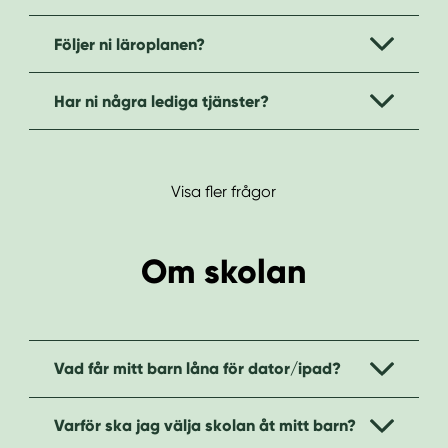
n
i
n
d
Följer ni läroplanen?
e
f
h
o
å
t
Har ni några lediga tjänster?
l
l
Visa fler frågor
Om skolan
Vad får mitt barn låna för dator/ipad?
Varför ska jag välja skolan åt mitt barn?