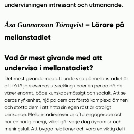
n
i
undervisningen intressant och utmanande.
n
d
e
f
h
o
– Lärare på
Åsa Gunnarsson Törnqvist
å
t
mellanstadiet
l
l
Vad är mest givande med att
undervisa i mellanstadiet?
Det mest givande med att undervisa på mellanstadiet är
att få följa elevernas utveckling under en period då de
växer enormt, både kunskapsmässigt och socialt. Att se
deras nyfikenhet, hjälpa dem att förstå komplexa ämnen
och stötta dem i att hitta sin egen röst är otroligt
berikande. Mellanstadieelever är ofta engagerade och
har en härlig energi, vilket gör varje dag dynamisk och
meningsfull. Att bygga relationer och vara en viktig del i