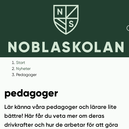
H
H
Start
o
o
Nyheter
p
p
Pedagoger
Lär känna våra
p
p
a
a
pedagoger
t
t
i
i
Lär känna våra pedagoger och lärare lite
l
l
bättre! Här får du veta mer om deras
l
l
i
s
drivkrafter och hur de arbetar för att göra