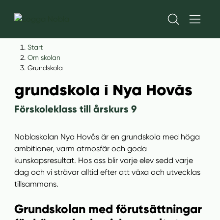
H
H
Start
o
o
Om skolan
Noblaskolans
p
p
Grundskola
p
p
grundskola i Nya Hovås
a
a
t
t
Förskoleklass till årskurs 9
i
i
l
l
Noblaskolan Nya Hovås är en grundskola med höga
l
l
ambitioner, varm atmosfär och goda
i
s
kunskapsresultat. Hos oss blir varje elev sedd varje
n
i
dag och vi strävar alltid efter att växa och utvecklas
n
d
tillsammans.
e
f
h
o
Grundskolan med förutsättningar
å
t