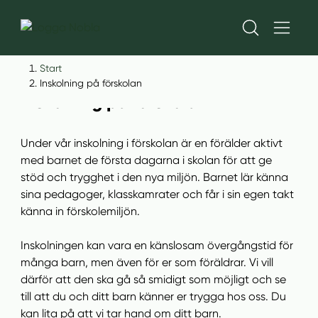
H
H
Start
o
o
Inskolning på förskolan
p
p
Inskolning på förskolan
p
p
a
a
Under vår inskolning i förskolan är en förälder aktivt
t
t
med barnet de första dagarna i skolan för att ge
i
i
stöd och trygghet i den nya miljön. Barnet lär känna
l
l
sina pedagoger, klasskamrater och får i sin egen takt
l
l
känna in förskolemiljön.
i
s
n
i
Inskolningen kan vara en känslosam övergångstid för
n
d
många barn, men även för er som föräldrar. Vi vill
e
f
därför att den ska gå så smidigt som möjligt och se
h
o
till att du och ditt barn känner er trygga hos oss. Du
å
t
kan lita på att vi tar hand om ditt barn.