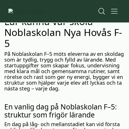
H
H
Start
o
o
Nyheter
p
p
Vår skola F-5
Lär känna vår skola -
p
p
a
a
Noblaskolan Nya Hovås F-
t
t
i
i
5
l
l
l
l
På Noblaskolan F–5 möts eleverna av en skoldag
i
s
som är tydlig, trygg och fylld av lärande. Med
n
i
startuppgifter som skapar fokus, undervisning
n
d
med klara mål och gemensamma rutiner, samt
e
f
rörelse och rast som ger ny energi, bygger vi en
h
o
struktur som hjälper varje elev att lyckas och ta
å
t
nästa steg – varje dag.
l
l
En vanlig dag på Noblaskolan F–5:
struktur som frigör lärande
En dag på låg- och mellanstadiet kan vid första