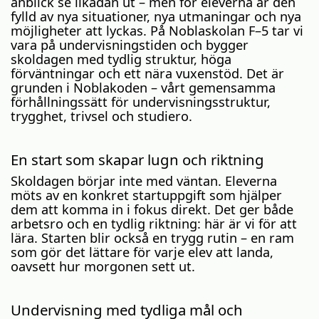
anblick se likadan ut – men för eleverna är den
fylld av nya situationer, nya utmaningar och nya
möjligheter att lyckas. På Noblaskolan F–5 tar vi
vara på undervisningstiden och bygger
skoldagen med tydlig struktur, höga
förväntningar och ett nära vuxenstöd. Det är
grunden i Noblakoden – vårt gemensamma
förhållningssätt för undervisningsstruktur,
trygghet, trivsel och studiero.
En start som skapar lugn och riktning
Skoldagen börjar inte med väntan. Eleverna
möts av en konkret startuppgift som hjälper
dem att komma in i fokus direkt. Det ger både
arbetsro och en tydlig riktning: här är vi för att
lära. Starten blir också en trygg rutin – en ram
som gör det lättare för varje elev att landa,
oavsett hur morgonen sett ut.
Undervisning med tydliga mål och