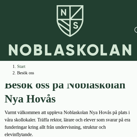
H
H
Start
o
o
Besök oss
p
p
Besök oss på Noblaskolan
p
p
a
a
Nya Hovås
t
t
i
i
Varmt välkommen att uppleva Noblaskolan Nya Hovås på plats i
l
l
våra skollokaler. Träffa rektor, lärare och elever som svarar på era
l
l
funderingar kring allt från undervisning, struktur och
i
s
elevinflytande.