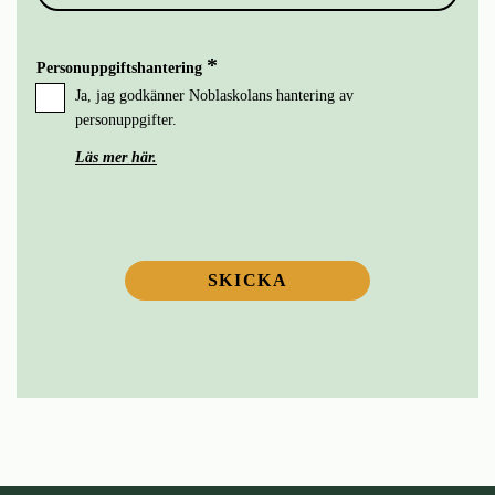
Förskola
2028
Personuppgiftshantering
Ja, jag godkänner Noblaskolans hantering av
Grundskola
2029
personuppgifter.
Läs mer här.
2030
SKICKA