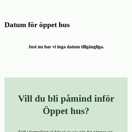
n
i
n
d
e
f
h
o
Datum för öppet hus
å
t
l
l
Just nu har vi inga datum tillgängliga.
Vill du bli påmind inför
Öppet hus?