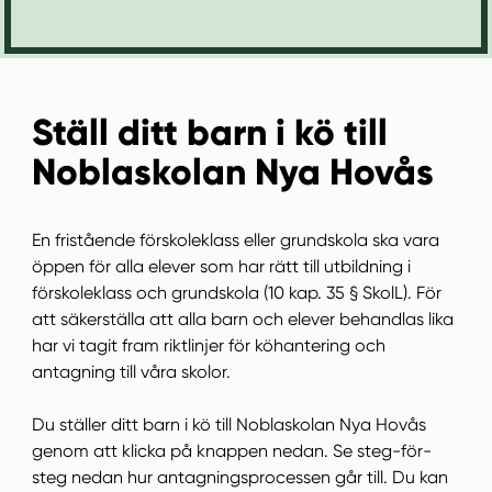
n
i
n
d
e
f
h
o
å
t
Ställ ditt barn i kö till
l
l
Noblaskolan Nya Hovås
En fristående förskoleklass eller grundskola ska vara
öppen för alla elever som har rätt till utbildning i
förskoleklass och grundskola (10 kap. 35 § SkolL). För
att säkerställa att alla barn och elever behandlas lika
har vi tagit fram riktlinjer för köhantering och
antagning till våra skolor.
Du ställer ditt barn i kö till Noblaskolan Nya Hovås
genom att klicka på knappen nedan. Se steg-för-
steg nedan hur antagningsprocessen går till. Du kan