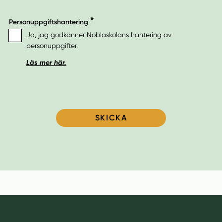
Förskola
2028
Personuppgiftshantering
Ja, jag godkänner Noblaskolans hantering av
Grundskola
2029
personuppgifter.
Läs mer här.
2030
SKICKA