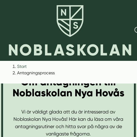
H
H
Start
o
o
Antagningsprocess
Om antagningen till
p
p
p
p
Noblaskolan Nya Hovås
a
a
t
t
i
i
Vi är väldigt glada att du är intresserad av
l
l
Noblaskolan Nya Hovås! Här kan du läsa om våra
l
l
antagningsrutiner och hitta svar på några av de
i
s
vanligaste frågorna.