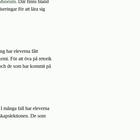
 Museum
. Där finns bland
eringar för att lära sig
ng har eleverna fått
emi. För att öva på retorik
s och de som har kommit på
 I många fall har eleverna
unskapslektionen. De som