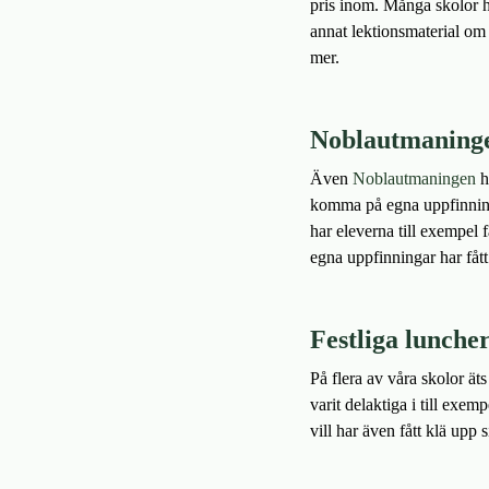
pris inom. Många skolor h
annat lektionsmaterial om å
mer.
Noblautmaning
Även
Noblautmaningen
h
komma på egna uppfinningar
har eleverna till exempel 
egna uppfinningar har fått
Festliga lunche
På flera av våra skolor ät
varit delaktiga i till exe
vill har även fått klä upp si