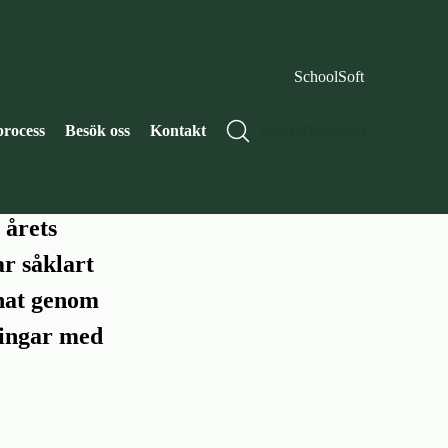
SchoolSoft
agen!
rocess
Besök oss
Kontakt
KÖANMÄLAN
 årets
r såklart
nnat genom
ningar med