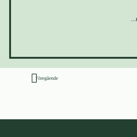
…f
Inläggsnavigering
Föregående