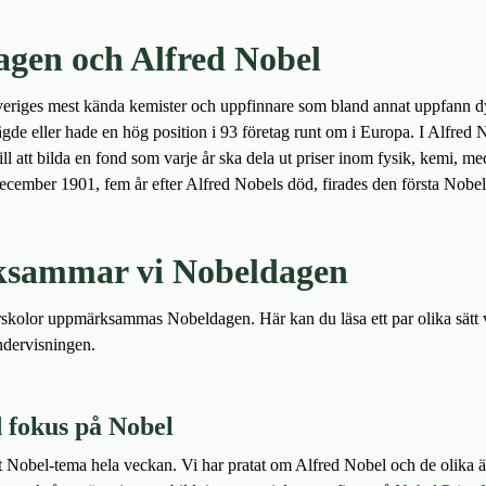
gen och Alfred Nobel
veriges mest kända kemister och uppfinnare som bland annat uppfann d
de eller hade en hög position i 93 företag runt om i Europa. I Alfred 
ill att bilda en fond som varje år ska dela ut priser inom fysik, kemi, med
ecember 1901, fem år efter Alfred Nobels död, firades den första Nobe
sammar vi Nobeldagen
förskolor uppmärksammas Nobeldagen. Här kan du läsa ett par olika sä
ndervisningen.
fokus på Nobel
ft Nobel-tema hela veckan. Vi har pratat om Alfred Nobel och de olika 