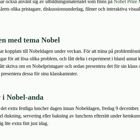
ar också använt sig av utbildningsmaterialet som finns på
Nobel Prize
rets olika pristagare, diskussionsunderlag, filmer och interaktiva visualis
en med tema Nobel
ar kopplats till Nobeldagen under veckan. För att träna på problemlösni
 för att lösa olika problem, och fått delta i experiment i bland annat k
fått skriva om en Nobelpristagare och sedan presentera det för sin klas
 presentera dessa för sina klasskamrater.
r i Nobel-anda
s det extra festliga luncher dagen innan Nobeldagen, fredag 9 december.
mpel dukning, servering eller bakning av lunchens efterrätt under hemk
g lite extra fint just idag.