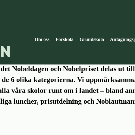
märksammar Nobeld
Om oss
Förskola
Grundskola
Antagningsp
det Nobeldagen och Nobelpriset delas ut till
 de 6 olika kategorierna. Vi uppmärksamma
lla våra skolor runt om i landet – bland a
tliga luncher, prisutdelning och Noblautma