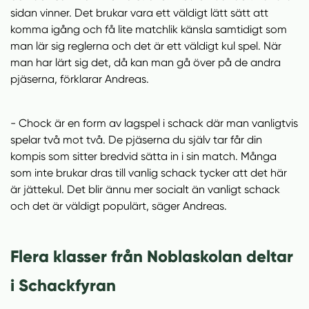
s
sidan vinner. Det brukar vara ett väldigt lätt sätt att
i
komma igång och få lite matchlik känsla samtidigt som
n
man lär sig reglerna och det är ett väldigt kul spel. När
y
man har lärt sig det, då kan man gå över på de andra
t
pjäserna, förklarar Andreas.
t
f
ö
- Chock är en form av lagspel i schack där man vanligtvis
n
spelar två mot två. De pjäserna du själv tar får din
s
kompis som sitter bredvid sätta in i sin match. Många
t
som inte brukar dras till vanlig schack tycker att det här
e
är jättekul. Det blir ännu mer socialt än vanligt schack
r
och det är väldigt populärt, säger Andreas.
)
Flera klasser från Noblaskolan deltar
i Schackfyran