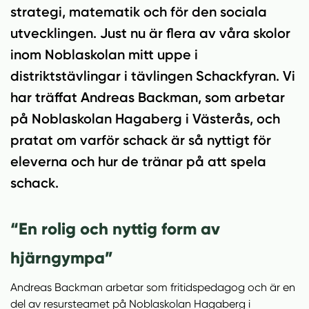
n
i
strategi, matematik och för den sociala
n
d
utvecklingen. Just nu är flera av våra skolor
e
f
h
o
inom Noblaskolan mitt uppe i
å
t
distriktstävlingar i tävlingen Schackfyran. Vi
l
har träffat Andreas Backman, som arbetar
l
på Noblaskolan Hagaberg i Västerås, och
pratat om varför schack är så nyttigt för
eleverna och hur de tränar på att spela
schack.
“En rolig och nyttig form av
hjärngympa”
Andreas Backman arbetar som fritidspedagog och är en
del av resursteamet på Noblaskolan Hagaberg i