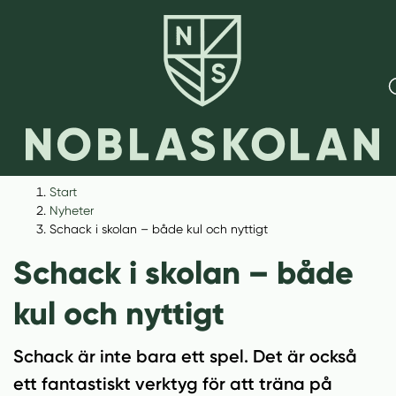
H
H
Start
o
o
Nyheter
p
p
Schack i skolan – både kul och nyttigt
p
p
Schack i skolan – både
a
a
t
t
kul och nyttigt
i
i
l
l
Schack är inte bara ett spel. Det är också
l
l
i
s
ett fantastiskt verktyg för att träna på