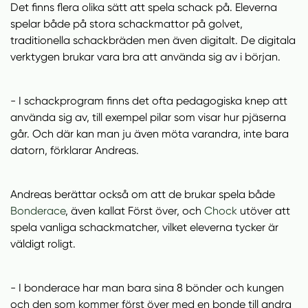
Det finns flera olika sätt att spela schack på. Eleverna
spelar både på stora schackmattor på golvet,
traditionella schackbräden men även digitalt. De digitala
verktygen brukar vara bra att använda sig av i början.
- I schackprogram finns det ofta pedagogiska knep att
använda sig av, till exempel pilar som visar hur pjäserna
går. Och där kan man ju även möta varandra, inte bara
datorn, förklarar Andreas.
Andreas berättar också om att de brukar spela både
(
Bonderace
, även kallat Först över, och
Chock
utöver att
ö
spela vanliga schackmatcher, vilket eleverna tycker är
p
väldigt roligt.
p
n
- I bonderace har man bara sina 8 bönder och kungen
a
och den som kommer först över med en bonde till andra