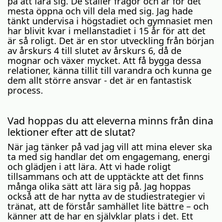
på att lära sig. De ställer frågor och är för det
mesta öppna och vill dela med sig. Jag hade
tänkt undervisa i högstadiet och gymnasiet men
har blivit kvar i mellanstadiet i 15 år för att det
är så roligt. Det är en stor utveckling från början
av årskurs 4 till slutet av årskurs 6, då de
mognar och växer mycket. Att få bygga dessa
relationer, känna tillit till varandra och kunna ge
dem allt större ansvar - det är en fantastisk
process.
Vad hoppas du att eleverna minns från dina
lektioner efter att de slutat?
När jag tänker på vad jag vill att mina elever ska
ta med sig handlar det om engagemang, energi
och glädjen i att lära. Att vi hade roligt
tillsammans och att de upptäckte att det finns
många olika sätt att lära sig på. Jag hoppas
också att de har nytta av de studiestrategier vi
tränat, att de förstår samhället lite bättre – och
känner att de har en självklar plats i det. Ett