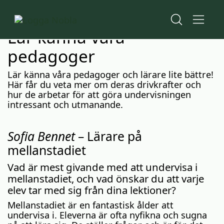
H
H
Start
o
o
Nyheter
p
p
Pedagoger
Lär känna våra
p
p
a
a
pedagoger
t
t
i
i
l
l
Lär känna våra pedagoger och lärare lite bättre!
l
l
Här får du veta mer om deras drivkrafter och
i
s
hur de arbetar för att göra undervisningen
n
i
intressant och utmanande.
n
d
e
f
Sofia Bennet
– Lärare på
h
o
å
t
mellanstadiet
l
l
Vad är mest givande med att undervisa i
mellanstadiet, och vad önskar du att varje
elev tar med sig från dina lektioner?
Mellanstadiet är en fantastisk ålder att
undervisa i. Eleverna är ofta nyfikna och sugna