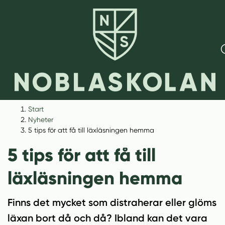
H
H
Start
o
o
Nyheter
p
p
5 tips för att få till läxläsningen hemma
p
p
5 tips för att få till
a
a
t
t
läxläsningen hemma
i
i
l
l
Finns det mycket som distraherar eller glöms
l
l
i
s
läxan bort då och då? Ibland kan det vara