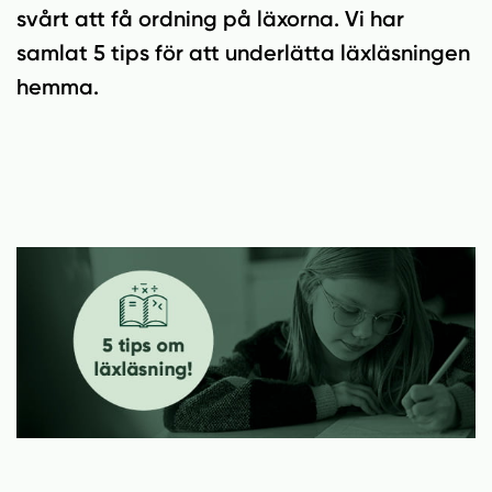
n
i
svårt att få ordning på läxorna. Vi har
n
d
samlat 5 tips för att underlätta läxläsningen
e
f
h
o
hemma.
å
t
l
l