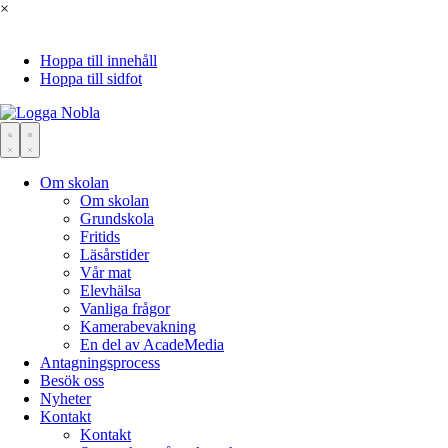
×
Hoppa till innehåll
Hoppa till sidfot
Om skolan
Om skolan
Grundskola
Fritids
Läsårstider
Vår mat
Elevhälsa
Vanliga frågor
Kamerabevakning
En del av AcadeMedia
Antagningsprocess
Besök oss
Nyheter
Kontakt
Kontakt