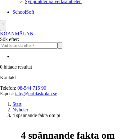
Synpunkter på verksamheten
SchoolSoft
KÖANMÄLAN
Sök efter:
0
hittade resultat
Kontakt
Telefon:
08-544 715 90
E-post:
taby@noblaskolan.se
Start
Nyheter
4 spännande fakta om pi
4 spännande fakta om