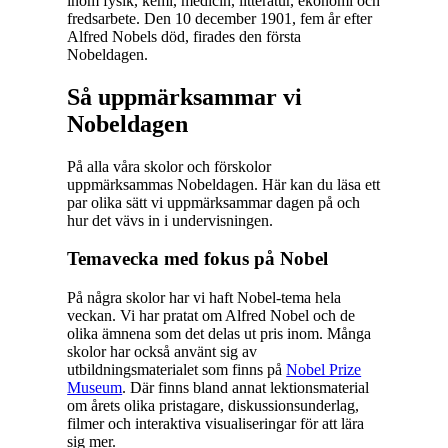
inom fysik, kemi, medicin, litteratur, ekonomi och
fredsarbete. Den 10 december 1901, fem år efter
Alfred Nobels död, firades den första
Nobeldagen.
Så uppmärksammar vi
Nobeldagen
På alla våra skolor och förskolor
uppmärksammas Nobeldagen. Här kan du läsa ett
par olika sätt vi uppmärksammar dagen på och
hur det vävs in i undervisningen.
Temavecka med fokus på Nobel
På några skolor har vi haft Nobel-tema hela
veckan. Vi har pratat om Alfred Nobel och de
olika ämnena som det delas ut pris inom. Många
skolor har också använt sig av
utbildningsmaterialet som finns på
Nobel Prize
Museum
. Där finns bland annat lektionsmaterial
om årets olika pristagare, diskussionsunderlag,
filmer och interaktiva visualiseringar för att lära
sig mer.