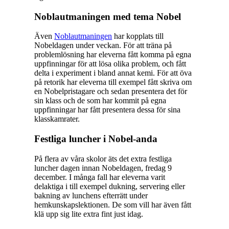
Noblautmaningen med tema Nobel
Även
Noblautmaningen
har kopplats till
Nobeldagen under veckan. För att träna på
problemlösning har eleverna fått komma på egna
uppfinningar för att lösa olika problem, och fått
delta i experiment i bland annat kemi. För att öva
på retorik har eleverna till exempel fått skriva om
en Nobelpristagare och sedan presentera det för
sin klass och de som har kommit på egna
uppfinningar har fått presentera dessa för sina
klasskamrater.
Festliga luncher i Nobel-anda
På flera av våra skolor äts det extra festliga
luncher dagen innan Nobeldagen, fredag 9
december. I många fall har eleverna varit
delaktiga i till exempel dukning, servering eller
bakning av lunchens efterrätt under
hemkunskapslektionen. De som vill har även fått
klä upp sig lite extra fint just idag.