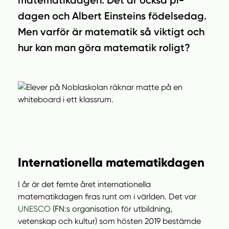
matematikdagen. Det är också pi-
n
i
n
d
dagen och Albert Einsteins födelsedag.
e
f
Men varför är matematik så viktigt och
h
o
hur kan man göra matematik roligt?
å
t
l
l
Internationella matematikdagen
I år är det femte året internationella
matematikdagen firas runt om i världen. Det var
UNESCO
(FN:s organisation för utbildning,
vetenskap och kultur) som hösten 2019 bestämde