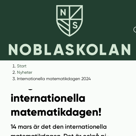
H
H
Start
o
o
Nyheter
p
p
Internationella matematikdagen 2024
Idag firar vi den
p
p
a
a
internationella
t
t
i
i
matematikdagen!
l
l
l
l
14 mars är det den internationella
i
s