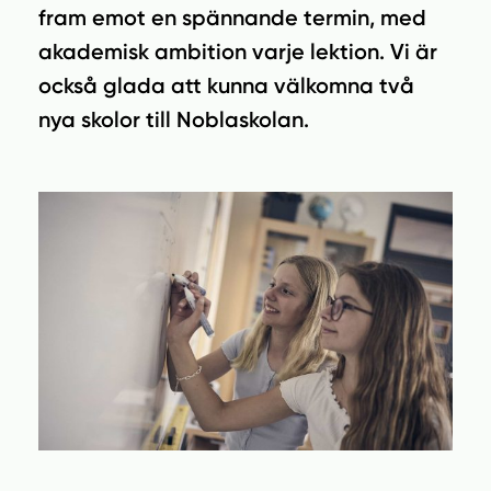
n
i
fram emot en spännande termin, med
n
d
akademisk ambition varje lektion. Vi är
e
f
h
o
också glada att kunna välkomna två
å
t
nya skolor till Noblaskolan.
l
l