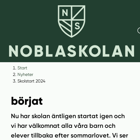
H
H
Start
o
o
Nyheter
p
p
Skolstart 2024
Nu har terminen
p
p
a
a
börjat
t
t
i
i
Nu har skolan äntligen startat igen och
l
l
vi har välkomnat alla våra barn och
l
l
i
s
elever tillbaka efter sommarlovet. Vi ser