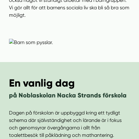
också något vi ständigt arbetar med i barngruppen.
l
Vi gör allt för att barnens sociala liv ska bli så bra som
l
möjligt.
En vanlig dag
på Noblaskolan Nacka Strands förskola
Dagen på förskolan är uppbyggd kring ett tydligt
schema där självständighet och lärande är i fokus
och genomsyrar övergångarna i allt från
toalettbesök till påklädning och mathantering.