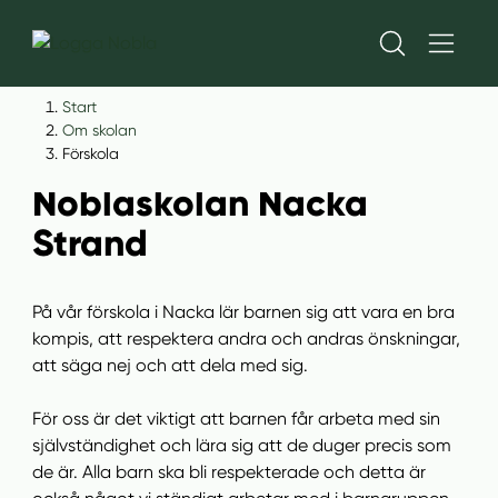
H
H
Start
o
o
Om skolan
Förskolan på
p
p
Förskola
p
p
Noblaskolan Nacka
a
a
Strand
t
t
i
i
l
l
På vår förskola i Nacka lär barnen sig att vara en bra
l
l
kompis, att respektera andra och andras önskningar,
i
s
att säga nej och att dela med sig.
n
i
n
d
För oss är det viktigt att barnen får arbeta med sin
e
f
självständighet och lära sig att de duger precis som
h
o
de är. Alla barn ska bli respekterade och detta är
å
t