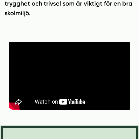
n
i
trygghet och trivsel som är viktigt för en bra
n
d
skolmiljö.
e
f
h
o
å
t
l
l