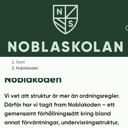
H
H
Start
o
o
Noblakoden
p
p
Noblakoden
p
p
a
a
t
t
Vi vet att struktur är mer än ordningsregler.
i
i
Därför har vi tagit fram Noblakoden – ett
l
l
gemensamt förhållningssätt kring bland
l
l
i
s
annat förväntningar, undervisningsstruktur,