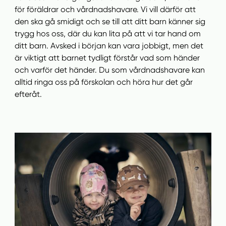
n
i
för föräldrar och vårdnadshavare. Vi vill därför att
n
d
den ska gå smidigt och se till att ditt barn känner sig
e
f
trygg hos oss, där du kan lita på att vi tar hand om
h
o
ditt barn. Avsked i början kan vara jobbigt, men det
å
t
är viktigt att barnet tydligt förstår vad som händer
l
och varför det händer. Du som vårdnadshavare kan
l
alltid ringa oss på förskolan och höra hur det går
efteråt.