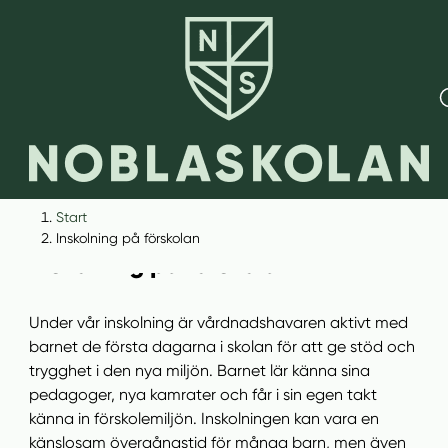
H
H
Start
o
o
Inskolning på förskolan
p
p
Inskolning på förskolan
p
p
a
a
Under vår inskolning är vårdnadshavaren aktivt med
t
t
barnet de första dagarna i skolan för att ge stöd och
i
i
trygghet i den nya miljön. Barnet lär känna sina
l
l
pedagoger, nya kamrater och får i sin egen takt
l
l
känna in förskolemiljön. Inskolningen kan vara en
i
s
känslosam övergångstid för många barn, men även