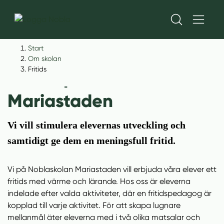
H
H
Start
o
o
Om skolan
p
p
Fritids
Fritids på Noblaskolan
p
p
a
a
Mariastaden
t
t
i
i
Vi vill stimulera elevernas utveckling och
l
l
samtidigt ge dem en meningsfull fritid.
l
l
i
s
n
i
Vi på Noblaskolan Mariastaden vill erbjuda våra elever ett
n
d
fritids med värme och lärande. Hos oss är eleverna
e
f
indelade efter valda aktiviteter, där en fritidspedagog är
h
o
kopplad till varje aktivitet. För att skapa lugnare
å
t
mellanmål äter eleverna med i två olika matsalar och