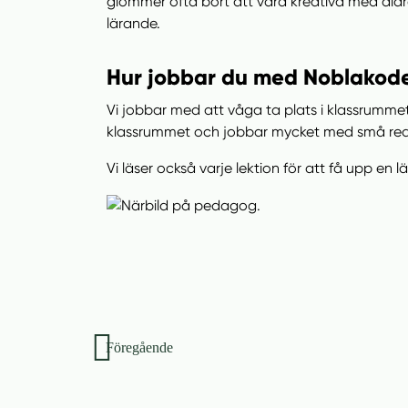
glömmer ofta bort att vara kreativa med äldre
lärande.
Hur jobbar du med Noblakode
Vi jobbar med att våga ta plats i klassrummet,
klassrummet och jobbar mycket med små redov
Vi läser också varje lektion för att få upp en l
Inläggsnavigering
Föregående