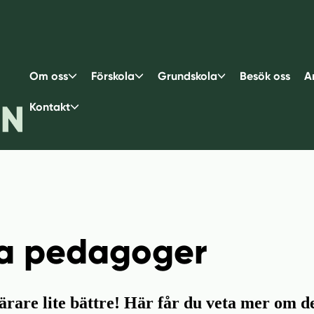
Om oss
Förskola
Grundskola
Besök oss
A
Kontakt
ra pedagoger
rare lite bättre! Här får du veta mer om d