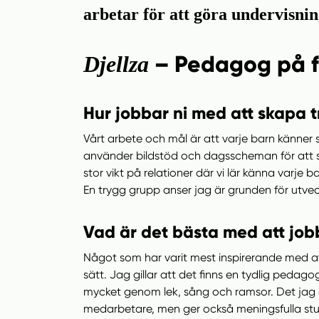
n
i
arbetar för att göra undervisni
n
d
e
f
– Pedagog på f
Djellza
h
o
å
t
l
Hur jobbar ni med att skapa t
l
Vårt arbete och mål är att varje barn känner s
använder bildstöd och dagsscheman för att sk
stor vikt på relationer där vi lär känna varje
En trygg grupp anser jag är grunden för utvec
Vad är det bästa med att job
Något som har varit mest inspirerande med a
sätt. Jag gillar att det finns en tydlig pedag
mycket genom lek, sång och ramsor. Det jag 
medarbetare, men ger också meningsfulla stu