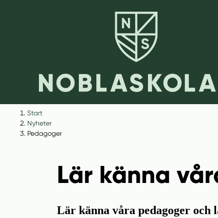
H
H
Start
o
o
Nyheter
p
p
Pedagoger
p
p
a
a
Lär känna vå
t
t
i
i
l
l
l
l
Lär känna våra pedagoger och lä
i
s