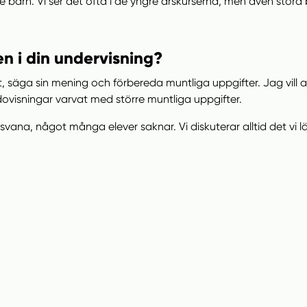
 barn. Vi ser det ofta i de yngre årskurserna, men även stora 
n i din undervisning?
 säga sin mening och förbereda muntliga uppgifter. Jag vill att
isningar varvat med större muntliga uppgifter.
äsvana, något många elever saknar. Vi diskuterar alltid det vi läs