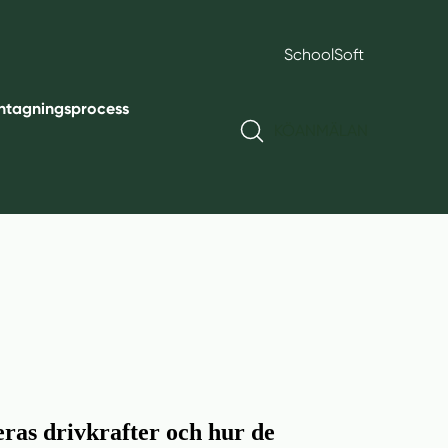
SchoolSoft
ntagningsprocess
KÖANMÄLAN
eras drivkrafter och hur de