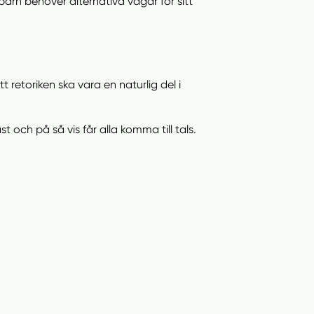
barn behöver alternativa vägar för sitt
 retoriken ska vara en naturlig del i
t och på så vis får alla komma till tals.