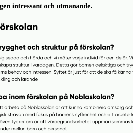
ngen intressant och utmanande.
örskolan
rygghet och struktur på förskolan?
ig sedda och hörda och vi möter varje individ för den de är. V
apa struktur i vardagen. Detta gör barnen delaktiga och tryg
 barns behov och intressen. Syftet är just för att de ska få kän
kling och lärande.
ba inom förskolan på Noblaskolan?
tt arbeta på Noblaskolan är att kunna kombinera omsorg och
ogisk strävan med fokus på barnens nyfikenhet och ett arbete fö
även tycker om är att värdegrundsarbetet uppmärksammas kont
nder mellan barn och personal.