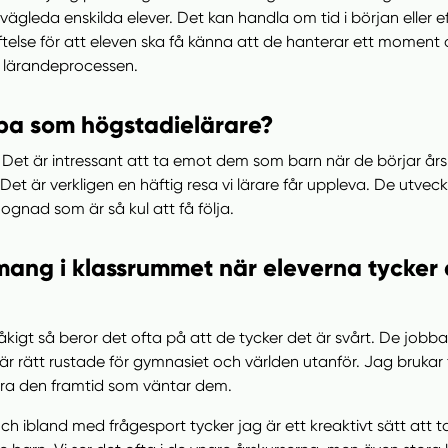
 vägleda enskilda elever. Det kan handla om tid i början eller ef
lse för att eleven ska få känna att de hanterar ett moment 
av lärandeprocessen.
bba som högstadielärare?
g. Det är intressant att ta emot dem som barn när de börjar år
Det är verkligen en häftig resa vi lärare får uppleva. De utvec
nad som är så kul att få följa.
ng i klassrummet när eleverna tycker at
kigt så beror det ofta på att de tycker det är svårt. De jobba
r rätt rustade för gymnasiet och världen utanför. Jag brukar f
tera den framtid som väntar dem.
och ibland med frågesport tycker jag är ett kreaktivt sätt att t