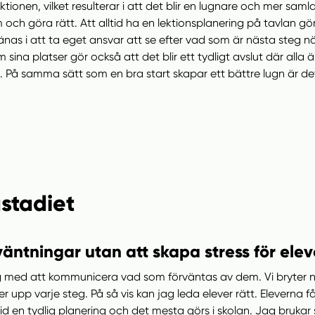
ktionen, vilket resulterar i att det blir en lugnare och mer saml
och göra rätt. Att alltid ha en lektionsplanering på tavlan gö
as i att ta eget ansvar att se efter vad som är nästa steg när 
sina platser gör också att det blir ett tydligt avslut där all
. På samma sätt som en bra start skapar ett bättre lugn är de
stadiet
äntningar utan att skapa stress för ele
g med att kommunicera vad som förväntas av dem. Vi bryter ner
ljer upp varje steg. På så vis kan jag leda elever rätt. Eleverna f
tid en tydlig planering och det mesta görs i skolan. Jag brukar 