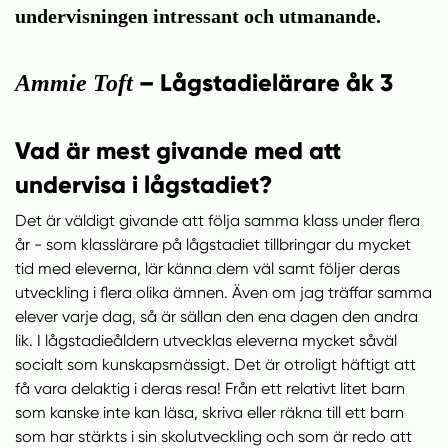
n
i
undervisningen intressant och utmanande.
n
d
e
f
h
o
– Lågstadielärare åk 3
Ammie Toft
å
t
l
l
Vad är mest givande med att
undervisa i lågstadiet?
Det är väldigt givande att följa samma klass under flera
år - som klasslärare på lågstadiet tillbringar du mycket
tid med eleverna, lär känna dem väl samt följer deras
utveckling i flera olika ämnen. Även om jag träffar samma
elever varje dag, så är sällan den ena dagen den andra
lik. I lågstadieåldern utvecklas eleverna mycket såväl
socialt som kunskapsmässigt. Det är otroligt häftigt att
få vara delaktig i deras resa! Från ett relativt litet barn
som kanske inte kan läsa, skriva eller räkna till ett barn
som har stärkts i sin skolutveckling och som är redo att