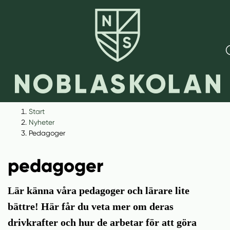
H
H
Start
o
o
Nyheter
p
p
Pedagoger
Lär känna våra
p
p
a
a
pedagoger
t
t
i
i
Lär känna våra pedagoger och lärare lite
l
l
bättre! Här får du veta mer om deras
l
l
i
s
drivkrafter och hur de arbetar för att göra