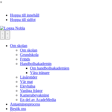
×
Hoppa till innehåll
Hoppa till sidfot
Om skolan
Om skolan
Grundskola
Fritids
Handbollsakademin
Om handbollsakademien
Våra tränare
Läsårstider
Vår mat
Elevhälsa
Vanliga frågor
Kamerabevakning
En del av AcadeMedia
Antagningsprocess
Besök oss