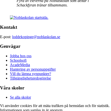
Fyra av eleverna på Noblaskolan som deltar i
Schackfyran tränar tillsammans.
Kontakt
E-post:
loddekopinge@noblaskolan.se
Genvägar
Jobba hos oss
Schoolsoft
AcadeMedia
Hantering av personuppgifter
Vill du lämna synpunkter?
Tillgänglighetsredogörelse
Våra skolor
Se alla skolor
Vi använder cookies för att mäta trafiken på hemsidan och för statistik.
Informationen som samlas in är anonym.