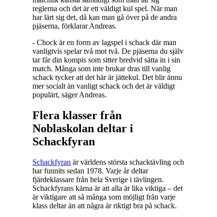
reglerna och det är ett väldigt kul spel. När man
har lärt sig det, då kan man gå över på de andra
pjäserna, förklarar Andreas.
- Chock är en form av lagspel i schack där man
vanligtvis spelar två mot två. De pjäserna du själv
tar får din kompis som sitter bredvid sätta in i sin
match. Många som inte brukar dras till vanlig
schack tycker att det här är jättekul. Det blir ännu
mer socialt än vanligt schack och det är väldigt
populärt, säger Andreas.
Flera klasser från
Noblaskolan deltar i
Schackfyran
Schackfyran
är världens största schacktävling och
har funnits sedan 1978. Varje år deltar
fjärdeklassare från hela Sverige i tävlingen.
Schackfyrans kärna är att alla är lika viktiga – det
är viktigare att så många som möjligt från varje
klass deltar än att några är riktigt bra på schack.