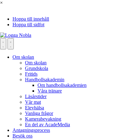
×
Hoppa till innehåll
Hoppa till sidfot
Om skolan
Om skolan
Grundskola
Fritids
Handbollsakademin
Om handbollsakademien
Våra tränare
Läsårstider
Vår mat
Elevhälsa
Vanliga frågor
Kamerabevakning
En del av AcadeMedia
Antagningsprocess
Besök oss