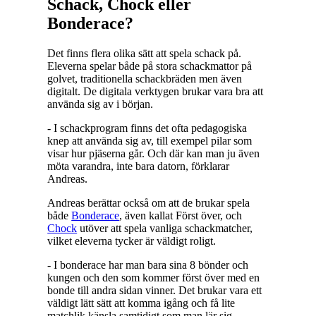
Schack, Chock eller
Bonderace?
Det finns flera olika sätt att spela schack på.
Eleverna spelar både på stora schackmattor på
golvet, traditionella schackbräden men även
digitalt. De digitala verktygen brukar vara bra att
använda sig av i början.
- I schackprogram finns det ofta pedagogiska
knep att använda sig av, till exempel pilar som
visar hur pjäserna går. Och där kan man ju även
möta varandra, inte bara datorn, förklarar
Andreas.
Andreas berättar också om att de brukar spela
både
Bonderace
, även kallat Först över, och
Chock
utöver att spela vanliga schackmatcher,
vilket eleverna tycker är väldigt roligt.
- I bonderace har man bara sina 8 bönder och
kungen och den som kommer först över med en
bonde till andra sidan vinner. Det brukar vara ett
väldigt lätt sätt att komma igång och få lite
matchlik känsla samtidigt som man lär sig