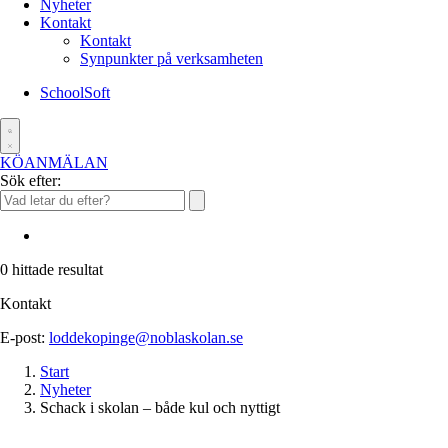
Nyheter
Kontakt
Kontakt
Synpunkter på verksamheten
SchoolSoft
KÖANMÄLAN
Sök efter:
0
hittade resultat
Kontakt
E-post:
loddekopinge@noblaskolan.se
Start
Nyheter
Schack i skolan – både kul och nyttigt