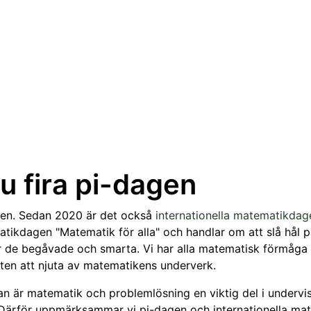
u fira pi-dagen
gen. Sedan 2020 är det också
internationella matematikdag
atikdagen "Matematik för alla" och handlar om att slå hål 
r de begåvade och smarta. Vi har alla matematisk förmåga o
ten att njuta av matematikens underverk.
n är matematik och problemlösning en viktig del i undervisn
. Därför uppmärksammar vi pi-dagen och internationella m