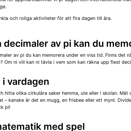
ge.
la och roliga aktiviteter för att fira dagen till ära.
 decimaler av pi kan du mem
maler av pi du kan memorera under en viss tid. Finns det n
p? Om ni vill kan ni tävla i vem som kan räkna upp flest dec
 i vardagen
ch hitta olika cirkulära saker hemma, ute eller i skolan. Mä
tat – kanske är det en mugg, en frisbee eller ett mynt. Div
k pi!
matematik med spel