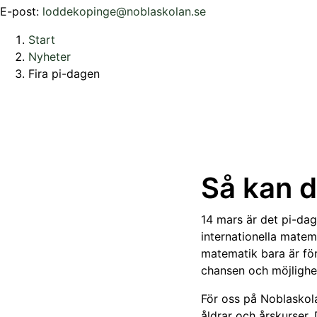
E-post:
loddekopinge@noblaskolan.se
Start
Nyheter
Fira pi-dagen
Så kan d
14 mars är det pi-da
internationella matem
matematik bara är fö
chansen och möjlighe
För oss på Noblaskola
åldrar och årskurser