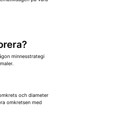
orera?
ågon minnesstrategi
imaler.
t omkrets och diameter
idera omkretsen med