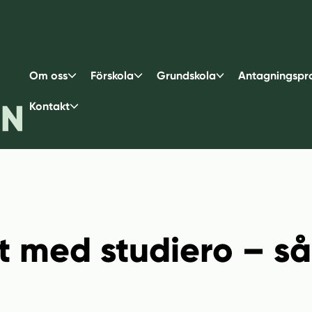
Om oss
Förskola
Grundskola
Antagningspr
Kontakt
t med studiero – så