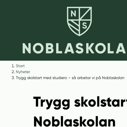
H
H
Start
o
o
Nyheter
p
p
Trygg skolstart med studiero – så arbetar vi på Noblaskolan
p
p
a
a
Trygg skolstar
t
t
i
i
l
l
Noblaskolan
l
l
i
s