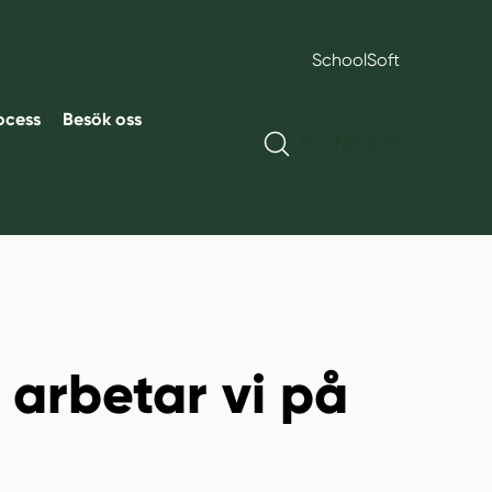
SchoolSoft
ocess
Besök oss
KÖANMÄLAN
 arbetar vi på