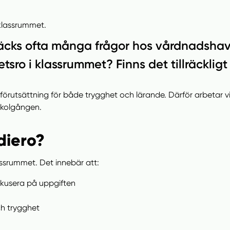
väcks ofta många frågor hos vårdnadshav
tsro i klassrummet? Finns det tillräcklig
dförutsättning för både trygghet och lärande. Därför arbetar v
 skolgången.
diero?
lassrummet. Det innebär att:
okusera på uppgiften
ch trygghet