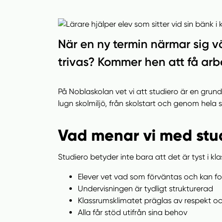
n
i
n
d
e
f
När en ny termin närmar sig 
h
o
å
t
trivas? Kommer hen att få arbe
l
l
På Noblaskolan vet vi att studiero är en grun
lugn skolmiljö, från skolstart och genom hela
Vad menar vi med stu
Studiero betyder inte bara att det är tyst i k
Elever vet vad som förväntas och kan f
Undervisningen är tydligt strukturerad
Klassrumsklimatet präglas av respekt o
Alla får stöd utifrån sina behov