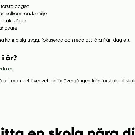
n första dagen
 en välkomnande miljö
 kontaktvägar
dshavare
na känna sig trygg, fokuserad och redo att lära från dag ett.
 i år?
eda er.
 allt man behöver veta inför övergången från förskola till skol
itta en skola nära d