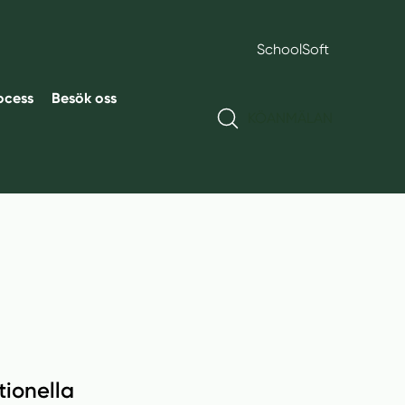
SchoolSoft
ocess
Besök oss
KÖANMÄLAN
tionella