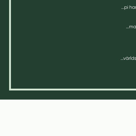
…pi har
…man
…världs
Inläggsnavigering