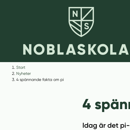
H
H
Start
o
o
Nyheter
p
p
4 spännande fakta om pi
p
p
a
a
4 spän
t
t
i
i
l
l
l
l
Idag är det pi
i
s