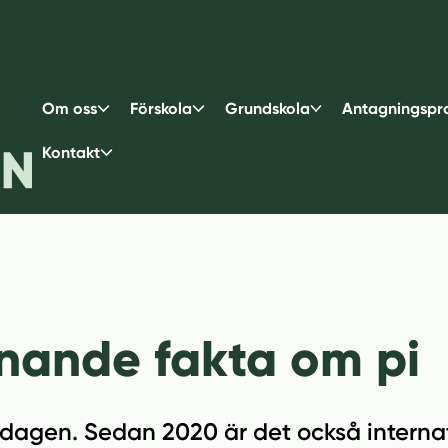
Om oss
Förskola
Grundskola
Antagningspr
Kontakt
nande fakta om pi
-dagen. Sedan 2020 är det också interna