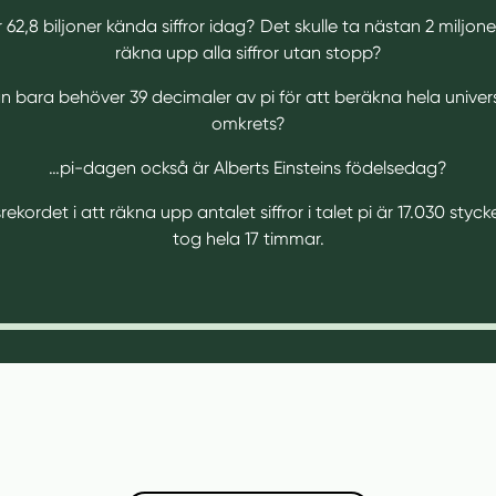
 62,8 biljoner kända siffror idag? Det skulle ta nästan 2 miljone
räkna upp alla siffror utan stopp?
 bara behöver 39 decimaler av pi för att beräkna hela unive
omkrets?
…pi-dagen också är Alberts Einsteins födelsedag?
rekordet i att räkna upp antalet siffror i talet pi är 17.030 styc
tog hela 17 timmar.