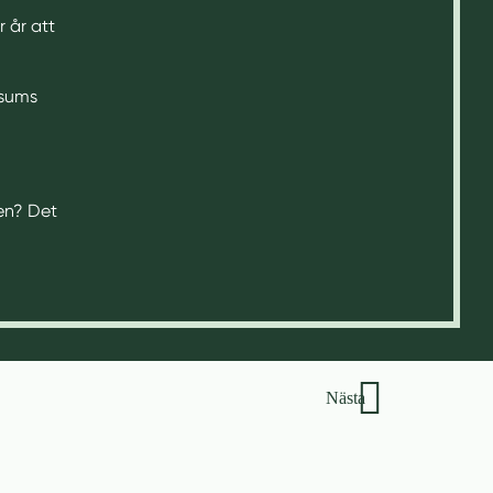
r år att
rsums
ken? Det
Nästa