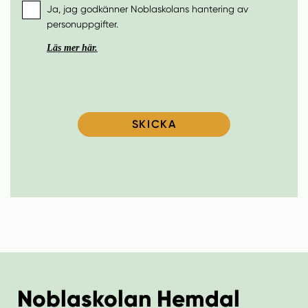
Ja, jag godkänner Noblaskolans hantering av
2027
personuppgifter.
Läs mer här.
2028
2029
SKICKA
2030
Noblaskolan Hemdal