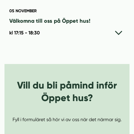
l
l
05
NOVEMBER
Välkomna till oss på Öppet hus!
kl
17:15
-
18:30
Vill du bli påmind inför
Öppet hus?
Fyll i formuläret så hör vi av oss när det närmar sig.