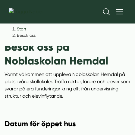
H
H
Start
o
o
Besök oss
p
p
Besök oss på
p
p
a
a
Noblaskolan Hemdal
t
t
i
i
Varmt välkommen att uppleva Noblaskolan Hemdal på
l
l
plats i våra skollokaler. Träffa rektor, lärare och elever som
l
l
svarar på era funderingar kring allt från undervisning,
i
s
struktur och elevinflytande.
n
i
n
d
e
f
h
o
Datum för öppet hus
å
t