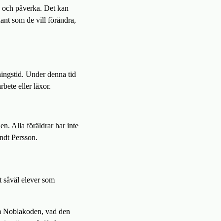
ed och påverka. Det kan
ant som de vill förändra,
ningstid. Under denna tid
rbete eller läxor.
en. Alla föräldrar har inte
andt Persson.
t såväl elever som
 om Noblakoden, vad den