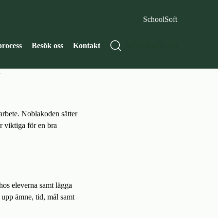
SchoolSoft
rocess
Besök oss
Kontakt
KÖANMÄLAN
a
rbete. Noblakoden sätter
 viktiga för en bra
 hos eleverna samt lägga
r upp ämne, tid, mål samt