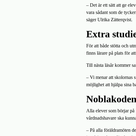
– Det är ett sätt att ge e
vara sådant som de tycker 
säger Ulrika Zätterqvist.
Extra studie
För att både stötta och u
finns lärare på plats för a
Till nästa läsår kommer sam
– Vi menar att skolornas st
möjlighet att hjälpa sina 
Noblakoden
Alla elever som börjar på
vårdnadshavare ska kunna 
– På alla föräldramöten d