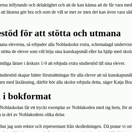
leverna inflytande och delaktighet och att de kan känna att de får vara m
att lärarna gör bra och som de vill se mer av men det kan även vara såd
stöd för att stötta och utmana
tmana eleverna, så erbjuder alla Noblaskolor extra, schemalagd undervis
tt stötta de elever som vill höja sina kunskapsmål eller ha hjälp med skola
tliga lärare i årskurs 1-9 att erbjuda extra studiestöd till sina elever.
udiestöd skapar bättre förutsättningar för alla elever att nå kunskapsmål
barn med läxläsning, därför bör alla skolor erbjuda detta, säger Katja Br
 i bokformat
 Noblaskolan får ett tryckt exemplar av Noblakoden med sig hem, för at
ta del av Noblakodens olika delar.
eltar jag som rektor och representant från skolledningen. Då pratar vi