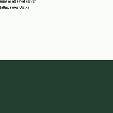
ing är att såväl elever
ttar, säger Ulrika