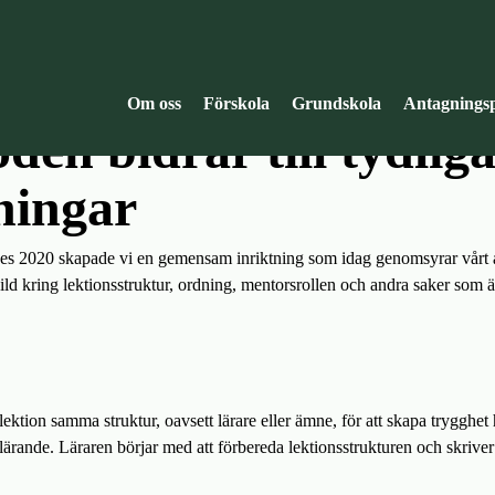
Om oss
Förskola
Grundskola
Antagningsp
en bidrar till tydlig
ningar
s 2020 skapade vi en gemensam inriktning som idag genomsyrar vårt a
d kring lektionsstruktur, ordning, mentorsrollen och andra saker som är
ektion samma struktur, oavsett lärare eller ämne, för att skapa trygghet
t lärande. Läraren börjar med att förbereda lektionsstrukturen och skrive