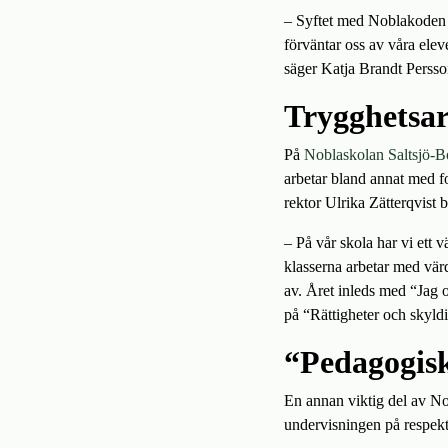
– Syftet med Noblakoden ä
förväntar oss av våra elev
säger Katja Brandt Persso
Trygghetsar
På
Noblaskolan Saltsjö-B
arbetar bland annat med f
rektor Ulrika Zätterqvist 
– På vår skola har vi ett 
klasserna arbetar med värd
av. Året inleds med “Jag 
på “Rättigheter och skyldi
“Pedagogisk
En annan viktig del av No
undervisningen på respekt