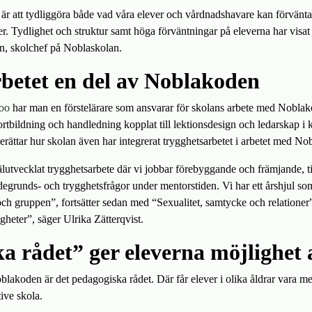
r att tydliggöra både vad våra elever och vårdnadshavare kan förvänta 
er. Tydlighet och struktur samt höga förväntningar på eleverna har visat
n, skolchef på Noblaskolan.
betet en del av Noblakoden
oo
har man en förstelärare som ansvarar för skolans arbete med Noblak
ortbildning och handledning kopplat till lektionsdesign och ledarskap i
berättar hur skolan även har integrerat trygghetsarbetet i arbetet med N
välutvecklat trygghetsarbete där vi jobbar förebyggande och främjande, 
egrunds- och trygghetsfrågor under mentorstiden. Vi har ett årshjul som 
och gruppen”, fortsätter sedan med “Sexualitet, samtycke och relationer
gheter”, säger Ulrika Zätterqvist.
a rådet” ger eleverna möjlighet 
blakoden är det pedagogiska rådet. Där får elever i olika åldrar vara m
ive skola.