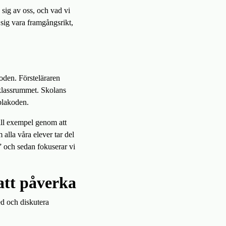
sig av oss, och vad vi
 sig vara framgångsrikt,
oden. Försteläraren
 klassrummet. Skolans
oblakoden.
till exempel genom att
alla våra elever tar del
” och sedan fokuserar vi
att påverka
ed och diskutera