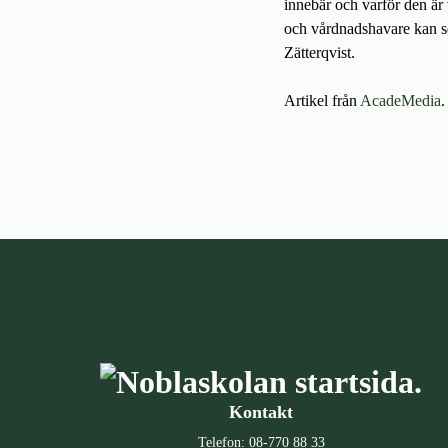
innebär och varför den är 
och vårdnadshavare kan s
Zätterqvist.
Artikel från
AcadeMedia
.
Kontakt
Telefon:
08-770 88 33