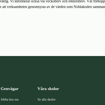
viktig. Vi informerar också via veckobrev och rektorsbrev. Vår förhoppn
e att verksamheten genomsyras av de värden som Noblakoden sammanfa
Genvägar
Våra skolor
Jobba hos oss
Se alla skolor