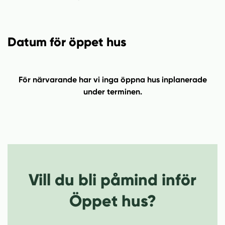
n
i
n
d
e
f
h
o
Datum för öppet hus
å
t
l
l
För närvarande har vi inga öppna hus inplanerade
under terminen.
Vill du bli påmind inför
Öppet hus?