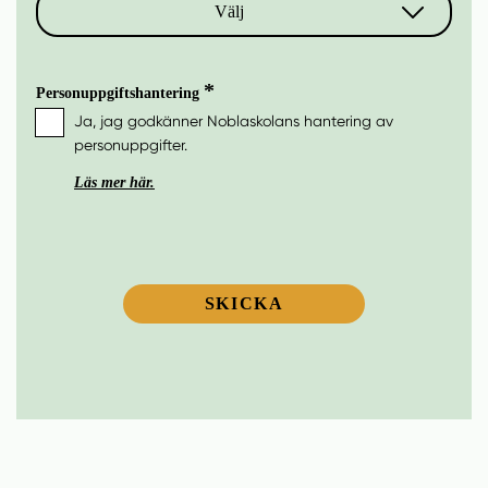
2027
Välj
Förskola
2028
Personuppgiftshantering
Ja, jag godkänner Noblaskolans hantering av
Grundskola
2029
personuppgifter.
Läs mer här.
2030
SKICKA