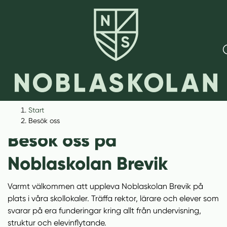
H
H
Start
o
o
Besök oss
p
p
Besök oss på
p
p
a
a
Noblaskolan Brevik
t
t
i
i
Varmt välkommen att uppleva Noblaskolan Brevik på
l
l
plats i våra skollokaler. Träffa rektor, lärare och elever som
l
l
svarar på era funderingar kring allt från undervisning,
i
s
struktur och elevinflytande.